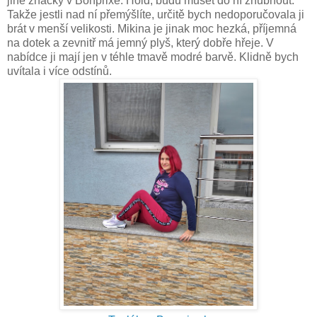
jiné značky v Bonprixe. Hold, budu muset do ní zhubnout.
Takže jestli nad ní přemýšlíte, určitě bych nedoporučovala ji
brát v menší velikosti. Mikina je jinak moc hezká, příjemná
na dotek a zevnitř má jemný plyš, který dobře hřeje. V
nabídce ji mají jen v téhle tmavě modré barvě. Klidně bych
uvítala i více odstínů.