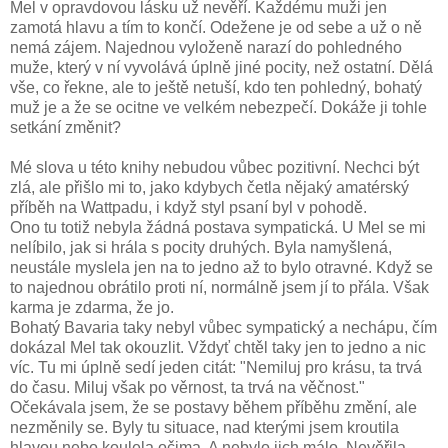
Mel v opravdovou lásku už nevěří. Každému muži jen
zamotá hlavu a tím to končí. Odežene je od sebe a už o ně
nemá zájem. Najednou vyloženě narazí do pohledného
muže, který v ní vyvolává úplně jiné pocity, než ostatní. Dělá
vše, co řekne, ale to ještě netuší, kdo ten pohledný, bohatý
muž je a že se ocitne ve velkém nebezpečí. Dokáže ji tohle
setkání změnit?
Mé slova u této knihy nebudou vůbec pozitivní. Nechci být
zlá, ale přišlo mi to, jako kdybych četla nějaký amatérský
příběh na Wattpadu, i když styl psaní byl v pohodě.
Ono tu totiž nebyla žádná postava sympatická. U Mel se mi
nelíbilo, jak si hrála s pocity druhých. Byla namyšlená,
neustále myslela jen na to jedno až to bylo otravné. Když se
to najednou obrátilo proti ní, normálně jsem jí to přála. Však
karma je zdarma, že jo.
Bohatý Bavaria taky nebyl vůbec sympatický a nechápu, čím
dokázal Mel tak okouzlit. Vždyť chtěl taky jen to jedno a nic
víc. Tu mi úplně sedí jeden citát: "Nemiluj pro krásu, ta trvá
do času. Miluj však po věrnost, ta trvá na věčnost."
Očekávala jsem, že se postavy během příběhu změní, ale
nezměnily se. Byly tu situace, nad kterými jsem kroutila
hlavou nebo koulela očima. A nebylo jich málo. Nevěřila