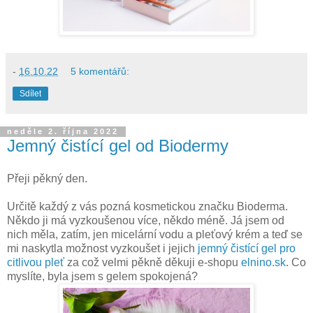
-
16.10.22
5 komentářů:
Sdílet
neděle 2. října 2022
Jemný čistící gel od Biodermy
Přeji pěkný den.
Určitě každý z vás pozná kosmetickou značku Bioderma.
Někdo ji má vyzkoušenou více, někdo méně. Já jsem od
nich měla, zatím, jen micelární vodu a pleťový krém a teď se
mi naskytla možnost vyzkoušet i jejich
jemný čistící gel pro
citlivou pleť
za což velmi pěkně děkuji e-shopu
elnino.sk
. Co
myslíte, byla jsem s gelem spokojená?