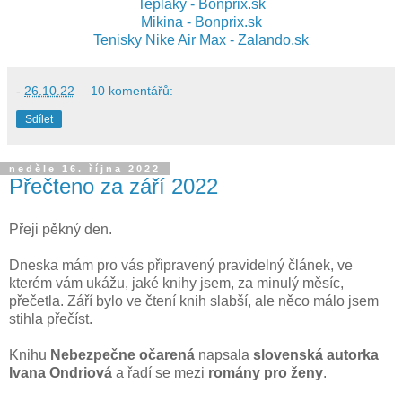
Tepláky - Bonprix.sk
Mikina - Bonprix.sk
Tenisky Nike Air Max - Zalando.sk
-
26.10.22
10 komentářů:
Sdílet
neděle 16. října 2022
Přečteno za září 2022
Přeji pěkný den.
Dneska mám pro vás připravený pravidelný článek, ve
kterém vám ukážu, jaké knihy jsem, za minulý měsíc,
přečetla. Září bylo ve čtení knih slabší, ale něco málo jsem
stihla přečíst.
Knihu
Nebezpečne očarená
napsala
slovenská autorka
Ivana Ondriová
a řadí se mezi
romány pro ženy
.