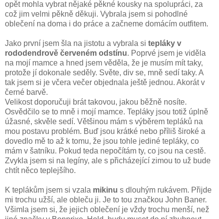
opět mohla vybrat nějaké pěkné kousky na spolupráci, za
což jim velmi pěkně děkuji. Vybrala jsem si pohodlné
oblečení na doma i do práce a začneme domácím outfitem.
Jako první jsem šla na jistotu a vybrala si
tepláky v
rododendrově červeném odstínu
. Poprvé jsem je viděla
na mojí mamce a hned jsem věděla, že je musím mít taky,
protože jí dokonale seděly. Světe, div se, mně sedí taky. A
tak jsem si je včera večer objednala ještě jednou. Akorát v
černé barvě.
Velikost doporučuji brát takovou, jakou běžně nosíte.
Osvědčilo se to mně i mojí mamce. Tepláky jsou totiž úplně
úžasné, skvěle sedí. Většinou mám s výběrem tepláků na
mou postavu problém. Buď jsou krátké nebo příliš široké a
dovedlo mě to až k tomu, že jsou tohle jediné tepláky, co
mám v šatníku. Pokud teda nepočítám ty, co jsou na cestě.
Zvykla jsem si na legíny, ale s přicházející zimou to už bude
chtít něco teplejšího.
K teplákům jsem si vzala
mikinu
s dlouhým rukávem. Přijde
mi trochu užší, ale obleču ji. Je to tou značkou John Baner.
Všimla jsem si, že jejich oblečení je vždy trochu menší, než