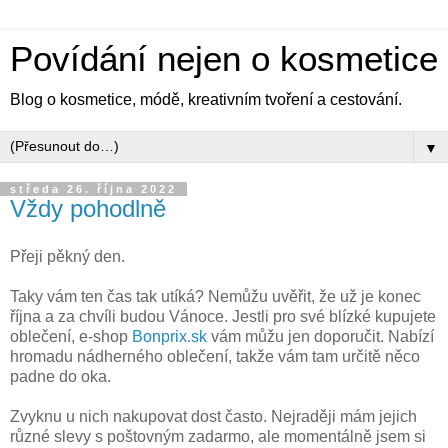
Povídání nejen o kosmetice
Blog o kosmetice, módě, kreativním tvoření a cestování.
▼
středa 26. října 2022
Vždy pohodlně
Přeji pěkný den.
Taky vám ten čas tak utíká? Nemůžu uvěřit, že už je konec
října a za chvíli budou Vánoce. Jestli pro své blízké kupujete
oblečení, e-shop
Bonprix.sk
vám můžu jen doporučit. Nabízí
hromadu nádherného oblečení, takže vám tam určitě něco
padne do oka.
Zvyknu u nich nakupovat dost často. Nejraději mám jejich
různé slevy s poštovným zadarmo, ale momentálně jsem si