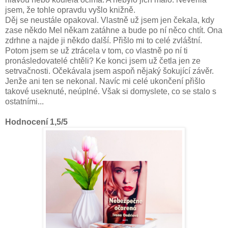
jsem, že tohle opravdu vyšlo knižně.
Děj se neustále opakoval. Vlastně už jsem jen čekala, kdy
zase někdo Mel někam zatáhne a bude po ní něco chtít. Ona
zdrhne a najde ji někdo další. Přišlo mi to celé zvláštní.
Potom jsem se už ztrácela v tom, co vlastně po ní ti
pronásledovatelé chtěli? Ke konci jsem už četla jen ze
setrvačnosti. Očekávala jsem aspoň nějaký šokující závěr.
Jenže ani ten se nekonal. Navíc mi celé ukončení přišlo
takové useknuté, neúplné. Však si domyslete, co se stalo s
ostatními...
Hodnocení 1,5/5