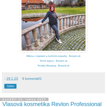
Mikina s nápisem a bočními rozparky - Bonprix.sk
Termo legíny - Bonprix.sk
Tenisky Mustang - Bonprix.sk
-
29.1.23
9 komentářů:
Sdílet
pondělí 23. ledna 2023
Vlasová kosmetika Revlon Professional