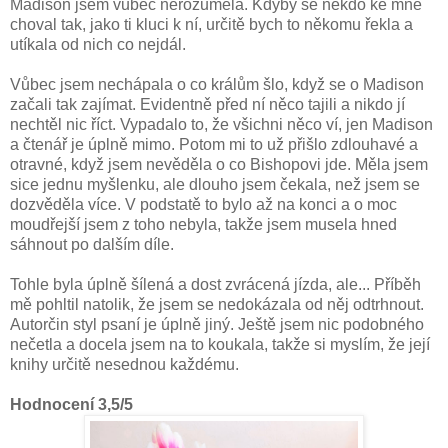
Madison jsem vůbec nerozuměla. Kdyby se někdo ke mně
choval tak, jako ti kluci k ní, určitě bych to někomu řekla a
utíkala od nich co nejdál.
Vůbec jsem nechápala o co králům šlo, když se o Madison
začali tak zajímat. Evidentně před ní něco tajili a nikdo jí
nechtěl nic říct. Vypadalo to, že všichni něco ví, jen Madison
a čtenář je úplně mimo. Potom mi to už přišlo zdlouhavé a
otravné, když jsem nevěděla o co Bishopovi jde. Měla jsem
sice jednu myšlenku, ale dlouho jsem čekala, než jsem se
dozvěděla více. V podstatě to bylo až na konci a o moc
moudřejší jsem z toho nebyla, takže jsem musela hned
sáhnout po dalším díle.
Tohle byla úplně šílená a dost zvrácená jízda, ale... Příběh
mě pohltil natolik, že jsem se nedokázala od něj odtrhnout.
Autorčin styl psaní je úplně jiný. Ještě jsem nic podobného
nečetla a docela jsem na to koukala, takže si myslím, že její
knihy určitě nesednou každému.
Hodnocení 3,5/5