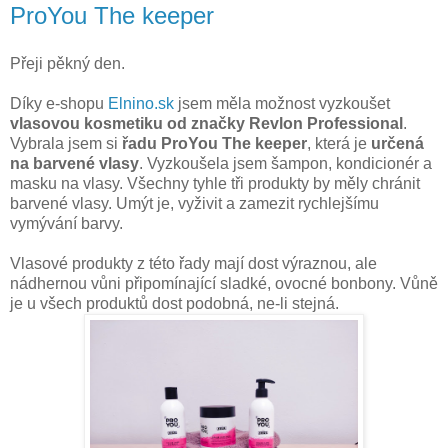
ProYou The keeper
Přeji pěkný den.
Díky e-shopu
Elnino.sk
jsem měla možnost vyzkoušet
vlasovou kosmetiku od značky Revlon Professional
.
Vybrala jsem si
řadu ProYou The keeper
, která je
určená
na barvené vlasy
. Vyzkoušela jsem šampon, kondicionér a
masku na vlasy. Všechny tyhle tři produkty by měly chránit
barvené vlasy. Umýt je, vyživit a zamezit rychlejšímu
vymývání barvy.
Vlasové produkty z této řady mají dost výraznou, ale
nádhernou vůni připomínající sladké, ovocné bonbony. Vůně
je u všech produktů dost podobná, ne-li stejná.