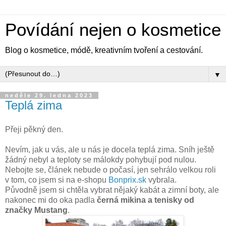
Povídání nejen o kosmetice
Blog o kosmetice, módě, kreativním tvoření a cestování.
▼
neděle 29. ledna 2023
Teplá zima
Přeji pěkný den.
Nevím, jak u vás, ale u nás je docela teplá zima. Sníh ještě
žádný nebyl a teploty se málokdy pohybují pod nulou.
Nebojte se, článek nebude o počasí, jen sehrálo velkou roli
v tom, co jsem si na e-shopu
Bonprix.sk
vybrala.
Původně jsem si chtěla vybrat nějaký kabát a zimní boty, ale
nakonec mi do oka padla
černá mikina a tenisky od
značky Mustang
.