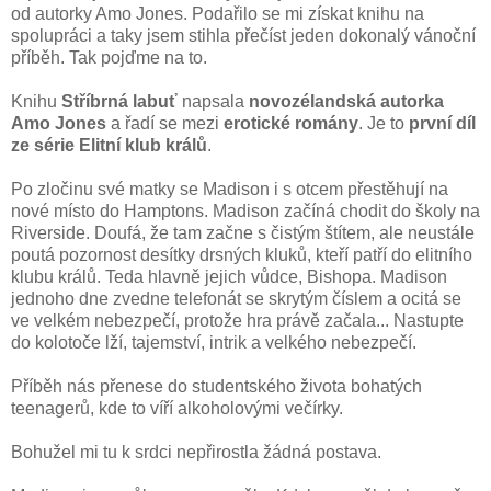
od autorky Amo Jones. Podařilo se mi získat knihu na
spolupráci a taky jsem stihla přečíst jeden dokonalý vánoční
příběh. Tak pojďme na to.
Knihu
Stříbrná labuť
napsala
novozélandská autorka
Amo Jones
a řadí se mezi
erotické romány
. Je to
první díl
ze série Elitní klub králů
.
Po zločinu své matky se Madison i s otcem přestěhují na
nové místo do Hamptons. Madison začíná chodit do školy na
Riverside. Doufá, že tam začne s čistým štítem, ale neustále
poutá pozornost desítky drsných kluků, kteří patří do elitního
klubu králů. Teda hlavně jejich vůdce, Bishopa. Madison
jednoho dne zvedne telefonát se skrytým číslem a ocitá se
ve velkém nebezpečí, protože hra právě začala... Nastupte
do kolotoče lží, tajemství, intrik a velkého nebezpečí.
Příběh nás přenese do studentského života bohatých
teenagerů, kde to víří alkoholovými večírky.
Bohužel mi tu k srdci nepřirostla žádná postava.