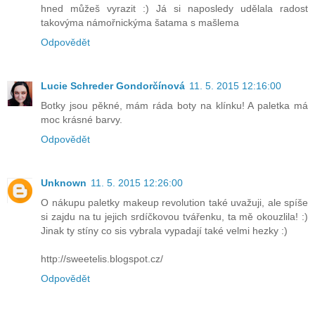
hned můžeš vyrazit :) Já si naposledy udělala radost
takovýma námořnickýma šatama s mašlema
Odpovědět
Lucie Schreder Gondorčínová
11. 5. 2015 12:16:00
Botky jsou pěkné, mám ráda boty na klínku! A paletka má
moc krásné barvy.
Odpovědět
Unknown
11. 5. 2015 12:26:00
O nákupu paletky makeup revolution také uvažuji, ale spíše
si zajdu na tu jejich srdíčkovou tvářenku, ta mě okouzlila! :)
Jinak ty stíny co sis vybrala vypadají také velmi hezky :)
http://sweetelis.blogspot.cz/
Odpovědět