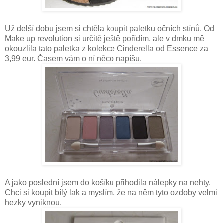
Už delší dobu jsem si chtěla koupit paletku očních stínů. Od
Make up revolution si určitě ještě pořídím, ale v dmku mě
okouzlila tato paletka z kolekce Cinderella od Essence za
3,99 eur. Časem vám o ní něco napíšu.
A jako poslední jsem do košíku přihodila nálepky na nehty.
Chci si koupit bílý lak a myslím, že na něm tyto ozdoby velmi
hezky vyniknou.