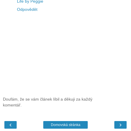
Life by Peggie
Odpovědět
Doufám, že se vám článek líbil a děkuji za každý
komentář.
‹
›
Domovská stránka