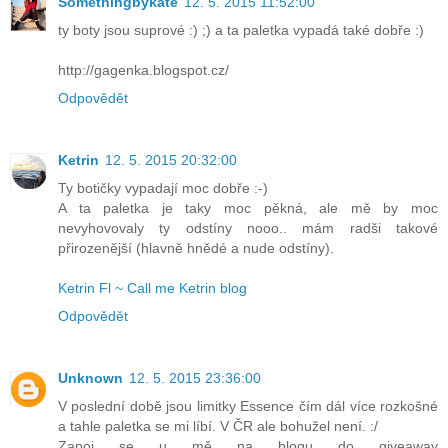
Somethingbykate
12. 5. 2015 11:52:00
ty boty jsou suprové :) ;) a ta paletka vypadá také dobře :)
http://gagenka.blogspot.cz/
Odpovědět
Ketrin
12. 5. 2015 20:32:00
Ty botičky vypadají moc dobře :-)
A ta paletka je taky moc pěkná, ale mě by moc
nevyhovovaly ty odstíny nooo.. mám radši takové
přirozenější (hlavně hnědé a nude odstíny).
Ketrin Fl ~ Call me Ketrin blog
Odpovědět
Unknown
12. 5. 2015 23:36:00
V poslední době jsou limitky Essence čím dál více rozkošné
a tahle paletka se mi líbí. V ČR ale bohužel není. :/
Zapoj se u mě na blogu do giveaway