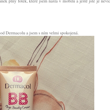
ek plný fotek, které jsem našla v mobilu a ještě jste je nevi
 od Dermacolu a jsem s ním velmi spokojená.