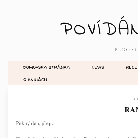
POVÍDÁ
BLOG O
domovská stránka
news
rece
o knihách
Ú
RA
Pěkný den, přeji.