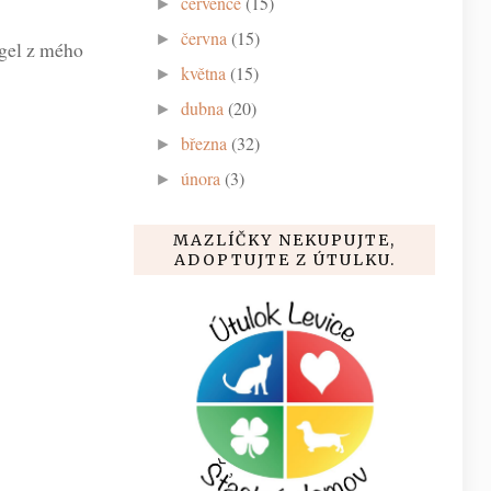
července
(15)
►
června
(15)
►
 gel z mého
května
(15)
►
dubna
(20)
►
března
(32)
►
února
(3)
►
MAZLÍČKY NEKUPUJTE,
ADOPTUJTE Z ÚTULKU.