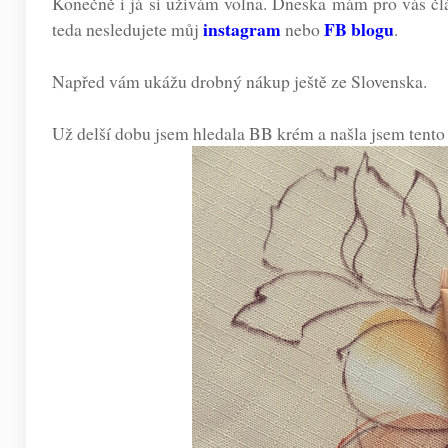
Konečně i já si užívám volna. Dneska mám pro vás člán
instagram
FB blogu
teda nesledujete můj
nebo
.
Napřed vám ukážu drobný nákup ještě ze Slovenska.
Už delší dobu jsem hledala BB krém a našla jsem tento