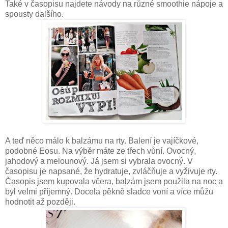
Také v časopisu najdete návody na různé smoothie nápoje a
spousty dalšího.
A teď něco málo k balzámu na rty. Balení je vajíčkové,
podobné Eosu. Na výběr máte ze třech vůní. Ovocný,
jahodový a melounový. Já jsem si vybrala ovocný. V
časopisu je napsané, že hydratuje, zvláčňuje a vyživuje rty.
Časopis jsem kupovala včera, balzám jsem použila na noc a
byl velmi příjemný. Docela pěkně sladce voní a více můžu
hodnotit až později.