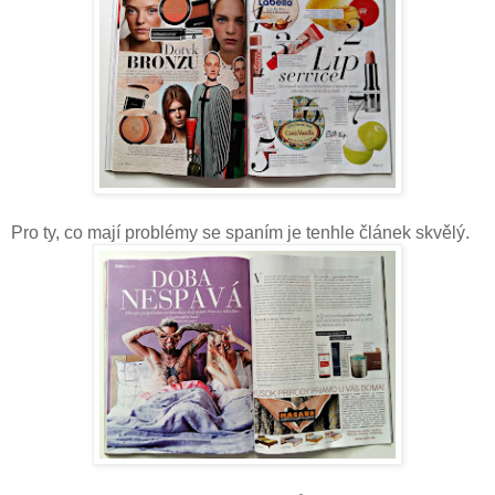
Pro ty, co mají problémy se spaním je tenhle článek skvělý.