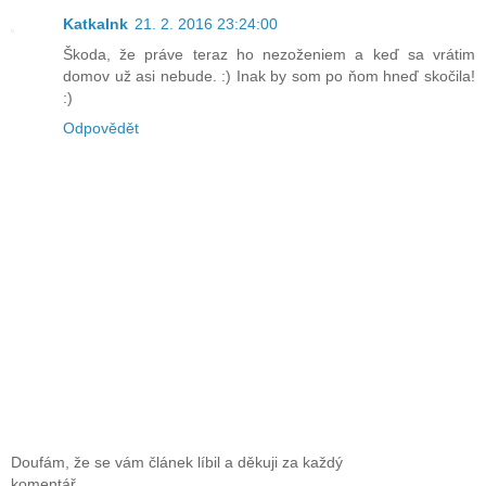
KatkaInk
21. 2. 2016 23:24:00
Škoda, že práve teraz ho nezoženiem a keď sa vrátim
domov už asi nebude. :) Inak by som po ňom hneď skočila!
:)
Odpovědět
Doufám, že se vám článek líbil a děkuji za každý
komentář.