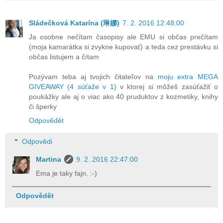
Sládečková Katarína (琳娜)
7. 2. 2016 12:48:00
Ja osobne nečítam časopisy ale EMU si občas prečítam
(moja kamarátka si zvykne kupovať) a teda cez prestávku si
občas listujem a čítam
Pozývam teba aj tvojich čitateľov na
moju extra MEGA
GIVEAWAY (4 súťaže v 1)
v ktorej si môžeš zasúťažiť o
poukážky ale aj o viac ako 40 pruduktov z kozmetiky, knihy
či šperky
Odpovědět
Odpovědi
Martina
9. 2. 2016 22:47:00
Ema je taky fajn. :-)
Odpovědět