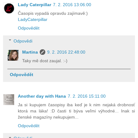
Lady Caterpillar
7. 2. 2016 13:06:00
Časopis vypadá opravdu zajímavě:)
LadyCaterpillar
Odpovědět
Odpovědi
Martina
9. 2. 2016 22:48:00
Taky mě dost zaujal. :-)
Odpovědět
Another day with Hana
7. 2. 2016 15:11:00
Ja si kupujem časopisy iba keď je k nim nejaká drobnosť
ktorá ma láka! :D časti ti býva veľmi výhodné... Inak si
ženské magazíny nekupujem...
Odpovědět