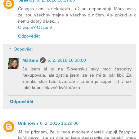
Siraelxy
6. 2. 2016 16:27:00
Časopis jsem si nekoupila....už ani nepamatuji. Mám pocit,
ze jsou všechny stejné a všechny o ničem. Ale pokud je k
němu dobrý dárek....
O všem? Ovšem!
Odpovědět
Odpovědi
Martina
6. 2. 2016 16:38:00
Já jsem si tu na Slovensku taky moc časopisy
nekupovala, ale zjistila jsem, že se mi tu pár líbí. Za
zmínku stojí tato Eva, ale i Emma je super. :-) Jinak
také kupuji hlavně kvůli dárku.
Odpovědět
Unknown
6. 2. 2016 16:29:00
Já se přiznám, že si teda mnohem častěji kupuji časopisy
kvůli dárku, ale už dlouho jsem nenarazila na nějaký, který