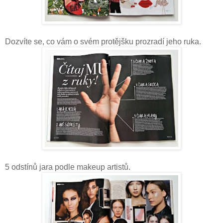
Dozvíte se, co vám o svém protějšku prozradí jeho ruka.
5 odstínů jara podle makeup artistů.