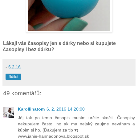
Lákají vás časopisy jen s dárky nebo si kupujete
časopisy i bez dárku?
-
6.2.16
Sdílet
49 komentářů:
Karollinatom
6. 2. 2016 14:20:00
Jéj tak po tento časopis musím určite skočiť. Časopisy
nekupujem často, no ak ma nejaký zaujme neváham a
kúpim si ho. (Ďakujem za tip ♥)
www.janie-hannagonova.blogspot.sk