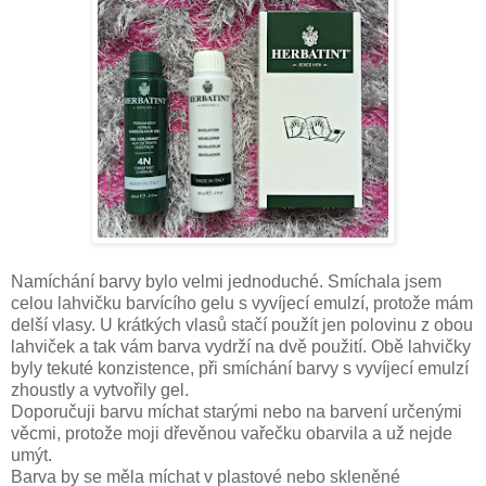
Namíchání barvy bylo velmi jednoduché. Smíchala jsem
celou lahvičku barvícího gelu s vyvíjecí emulzí, protože mám
delší vlasy. U krátkých vlasů stačí použít jen polovinu z obou
lahviček a tak vám barva vydrží na dvě použití. Obě lahvičky
byly tekuté konzistence, při smíchání barvy s vyvíjecí emulzí
zhoustly a vytvořily gel.
Doporučuji barvu míchat starými nebo na barvení určenými
věcmi, protože moji dřevěnou vařečku obarvila a už nejde
umýt.
Barva by se měla míchat v plastové nebo skleněné