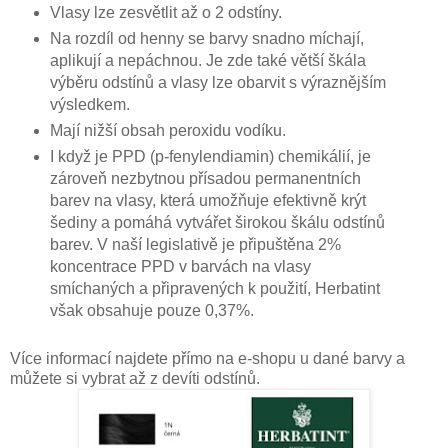
Vlasy lze zesvětlit až o 2 odstíny.
Na rozdíl od henny se barvy snadno míchají,
aplikují a nepáchnou. Je zde také větší škála
výběru odstínů a vlasy lze obarvit s výraznějším
výsledkem.
Mají nižší obsah peroxidu vodíku.
I když je PPD (p-fenylendiamin) chemikálií, je
zároveň nezbytnou přísadou permanentních
barev na vlasy, která umožňuje efektivně krýt
šediny a pomáhá vytvářet širokou škálu odstínů
barev. V naší legislativě je připuštěna 2%
koncentrace PPD v barvách na vlasy
smíchaných a připravených k použití, Herbatint
však obsahuje pouze 0,37%.
Více informací najdete přímo na e-shopu u dané barvy a
můžete si vybrat až z devíti odstínů.