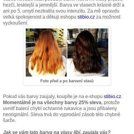
hezčí, lesklejší a jemnější. Barva ve vlasech krásně drží a
ani po 5. umytí neztratila svou intenzitu. Za mě opravdu
velká spokojenost a děkuji eshopu
stibio.cz
za možnost
vyzkoušení.
Foto před a po barvení vlasů
Pokud vás barvy zaujaly, koupíte je na e-shopu
stibio.cz
.
Momentálně je na všechny barvy 25% sleva
, protože
uvnitř balení chybí ochranné rukavice a jsou přibaleny
neoriginální. Sleva trvá do vyprodání zásob této chybné
šarže.
Jak se vám tato barva na vlasy líbí, zaujala vás?