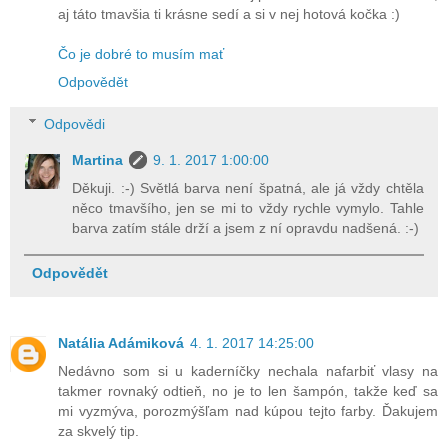
aj táto tmavšia ti krásne sedí a si v nej hotová kočka :)
Čo je dobré to musím mať
Odpovědět
Odpovědi
Martina
9. 1. 2017 1:00:00
Děkuji. :-) Světlá barva není špatná, ale já vždy chtěla
něco tmavšího, jen se mi to vždy rychle vymylo. Tahle
barva zatím stále drží a jsem z ní opravdu nadšená. :-)
Odpovědět
Natália Adámiková
4. 1. 2017 14:25:00
Nedávno som si u kaderníčky nechala nafarbiť vlasy na
takmer rovnaký odtieň, no je to len šampón, takže keď sa
mi vyzmýva, porozmýšľam nad kúpou tejto farby. Ďakujem
za skvelý tip.