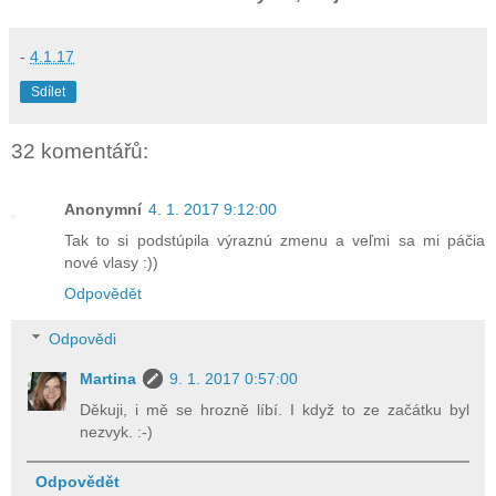
-
4.1.17
Sdílet
32 komentářů:
Anonymní
4. 1. 2017 9:12:00
Tak to si podstúpila výraznú zmenu a veľmi sa mi páčia
nové vlasy :))
Odpovědět
Odpovědi
Martina
9. 1. 2017 0:57:00
Děkuji, i mě se hrozně líbí. I když to ze začátku byl
nezvyk. :-)
Odpovědět