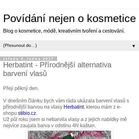
Povídání nejen o kosmetice
Blog o kosmetice, módě, kreativním tvoření a cestování.
▼
středa 4. ledna 2017
Herbatint - Přírodnější alternativa
barvení vlasů
Přeji pěkný den.
V dnešním článku bych vám ráda ukázala barvení vlasů s
přírodnější barvou na vlasy
Herbatint
, kterou mám z e-
shopu
stibio.cz
.
Už půl roku jsem si nebarvila vlasy a z jejich nabídky mě
nejvíce zaujala barva v odstínu 4N kaštan.