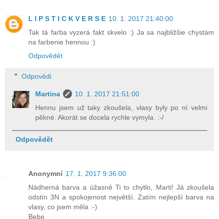
L I P S T I C K V E R S E
10. 1. 2017 21:40:00
Tak tá farba vyzerá fakt skvelo :) Ja sa najbližšie chystám
na farbenie hennou :)
Odpovědět
Odpovědi
Martina
10. 1. 2017 21:51:00
Hennu jsem už taky zkoušela, vlasy byly po ní velmi
pěkné. Akorát se docela rychle vymyla. :-/
Odpovědět
Anonymní
17. 1. 2017 9:36:00
Nádherná barva a úžasně Ti to chytlo, Marti! Já zkoušela
odstín 3N a spokojenost největší. Zatím nejlepší barva na
vlasy, co jsem měla :-)
Bebe