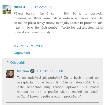
Nikol
4. 1. 2017 22:05:00
Pěkná barva, hlavně se mi líbí, že je to opravdu
rovnoměrné. Když jsem byla u kadeřnice minule, obarvila
se mi jen půlka hlavy (nebyl to nějaký radikální přechod, ale
i tak mi bylo líto těch peněz). Takže ho asi zkusím, až si
budu dobarvovat odrosty :)
MY COZY CORNER
Odpovědět
Odpovědi
Martina
9. 1. 2017 1:03:00
To se kadeřnici jak podařilo? Za to bych ji snad ani
nezaplatila. Tuhle barvu ti můžu jen doporučit. A to
ještě nepoznáš můj způsob aplikace. :-D Prostě
nanesu do ruk a patlám všude možně do vlasů,
pořádně barvu rozetřu a potom pročešu. :-)