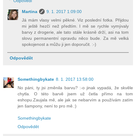
Odpovědi
Martina
9. 1. 2017 1:09:00
Já mám vlasy velmi pěkné. Viz poslední fotka. Přijdou
mi ještě hezčí než předtím. I mě se rychle vymývaly
barvy z drogerie, ale tato stále krásně drží, asi na tom
slovu permanentní opravdu něco bude. Za mě velká
spokojenost a můžu ji jen doporučit. :-)
Odpovědět
Somethingbykate
8. 1. 2017 13:58:00
No páni, ty jsi změnila barvu? :-o jinak vypadá, že skvěle
chytla. O této barvě jsem už četla přímo na tom
eshopu.Zaujala mě, ale jak se nebarvím a používám zatím
jen šampony, není to pro mě.:)
Somethingbykate
Odpovědět