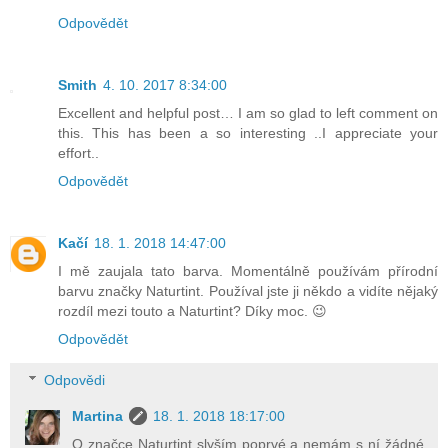
Odpovědět
Smith
4. 10. 2017 8:34:00
Excellent and helpful post… I am so glad to left comment on
this. This has been a so interesting ..I appreciate your
effort..
Odpovědět
Kačí
18. 1. 2018 14:47:00
I mě zaujala tato barva. Momentálně používám přírodní
barvu značky Naturtint. Používal jste ji někdo a vidíte nějaký
rozdíl mezi touto a Naturtint? Díky moc. 😉
Odpovědět
Odpovědi
Martina
18. 1. 2018 18:17:00
O značce Naturtint slyším poprvé a nemám s ní žádné