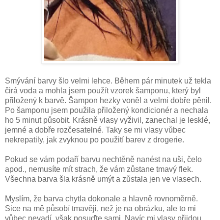
Smývání barvy šlo velmi lehce. Během pár minutek už tekla
čirá voda a mohla jsem použít vzorek šamponu, který byl
přiložený k barvě. Šampon hezky voněl a velmi dobře pěnil.
Po šamponu jsem použila přiložený kondicionér a nechala
ho 5 minut působit. Krásně vlasy vyživil, zanechal je lesklé,
jemné a dobře rozčesatelné. Taky se mi vlasy vůbec
nekrepatily, jak zvyknou po použití barev z drogerie.
Pokud se vám podaří barvu nechtěně nanést na uši, čelo
apod., nemusíte mít strach, že vám zůstane tmavý flek.
Všechna barva šla krásně umýt a zůstala jen ve vlasech.
Myslím, že barva chytla dokonale a hlavně rovnoměrně.
Sice na mě působí tmavěji, než je na obrázku, ale to mi
vůbec nevadí, však posuďte sami. Navíc mi vlasy přijdou