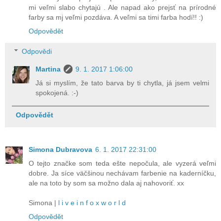
mi veľmi slabo chytajú . Ale napad ako prejsť na prírodné
farby sa mj veľmi pozdáva. A veľmi sa timi farba hodí!! :)
Odpovědět
Odpovědi
Martina
9. 1. 2017 1:06:00
Já si myslím, že tato barva by ti chytla, já jsem velmi
spokojená. :-)
Odpovědět
Simona Dubravova
6. 1. 2017 22:31:00
O tejto značke som teda ešte nepočula, ale vyzerá veľmi
dobre. Ja síce väčšinou nechávam farbenie na kaderníčku,
ale na toto by som sa možno dala aj nahovoriť. xx
Simona |
l i v e i n f o x w o r l d
Odpovědět