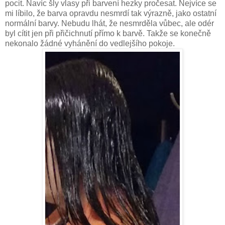
pocit. Navíc šly vlasy při barvení hezky pročesat. Nejvíce se
mi líbilo, že barva opravdu nesmrdí tak výrazně, jako ostatní
normální barvy. Nebudu lhát, že nesmrděla vůbec, ale odér
byl cítit jen při přičichnutí přímo k barvě. Takže se konečně
nekonalo žádné vyhánění do vedlejšího pokoje.