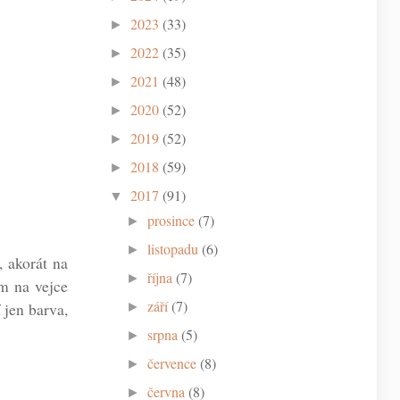
2023
(33)
►
2022
(35)
►
2021
(48)
►
2020
(52)
►
2019
(52)
►
2018
(59)
►
2017
(91)
▼
prosince
(7)
►
listopadu
(6)
►
, akorát na
října
(7)
►
em na vejce
září
(7)
 jen barva,
►
srpna
(5)
►
července
(8)
►
června
(8)
►