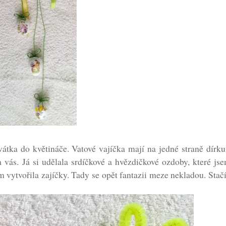
átka do květináče. Vatové vajíčka mají na jedné straně dírku
a vás. Já si udělala srdíčkové a hvězdičkové ozdoby, které js
 vytvořila zajíčky. Tady se opět fantazii meze nekladou. Stačí