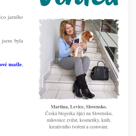
ěco jarního
í jsem byla
tové mašle
,
.
Martina, Levice, Slovensko.
Česká blogerka žijící na Slovensku,
milovnice zvířat, kosmetiky, knih,
kreativního tvoření a cestování.