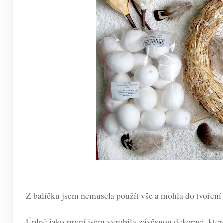
Z balíčku jsem nemusela použít vše a mohla do tvoření p
Úplně jako první jsem vyrobila závěsnou dekoraci, ktero