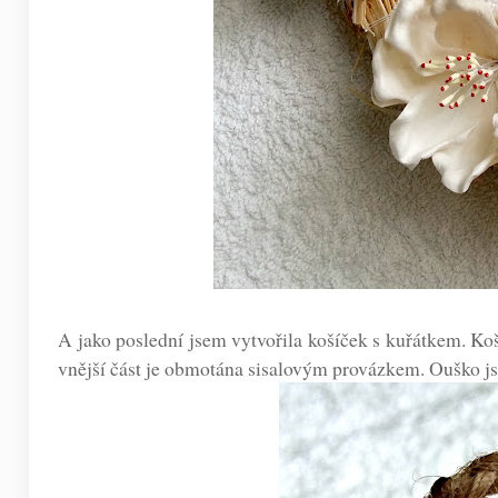
A jako poslední jsem vytvořila košíček s kuřátkem. Koší
vnější část je obmotána sisalovým provázkem. Ouško jse