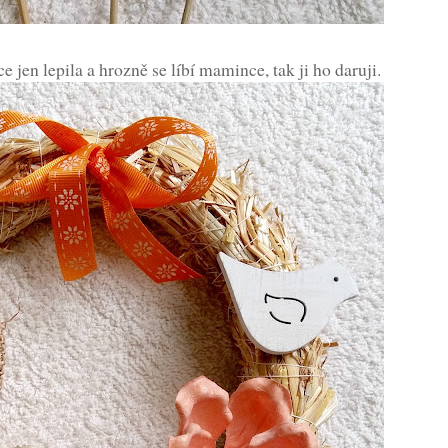
 jen lepila a hrozně se líbí mamince, tak ji ho daruji.