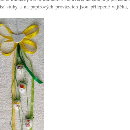
visí stuhy a na papírových provázcích jsou přilepené vajíčka,