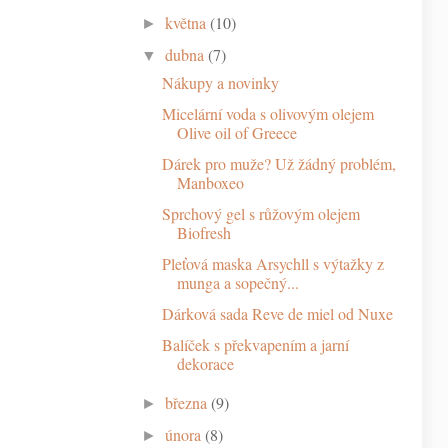
května
(10)
►
dubna
(7)
▼
Nákupy a novinky
Micelární voda s olivovým olejem
Olive oil of Greece
Dárek pro muže? Už žádný problém,
Manboxeo
Sprchový gel s růžovým olejem
Biofresh
Pleťová maska Arsychll s výtažky z
munga a sopečný...
Dárková sada Reve de miel od Nuxe
Balíček s překvapením a jarní
dekorace
března
(9)
►
února
(8)
►