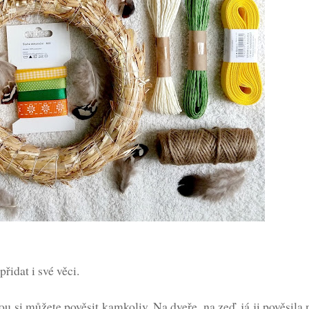
řidat i své věci.
u si můžete pověsit kamkoliv. Na dveře, na zeď, já ji pověsila 