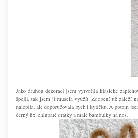
Jako druhou dekoraci jsem vytvořila klasické zapichov
špejli, tak jsem ji musela využít. Zdobení už záleží n
nalepila, ale doporučovala bych i kytičku. A potom jsem
černý fix, chlupaté drátky a malé bambulky na nos.