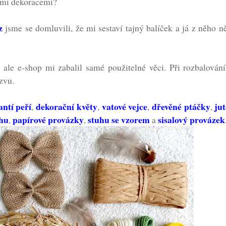
ními dekoracemi?
z
jsme se domluvili, že mi sestaví tajný balíček a já z něho n
, ale e-shop mi zabalil samé použitelné věci. Při rozbalován
zvu.
antí peří
dekorační květy
vatové vejce
dřevěné ptáčky
ju
,
,
,
,
uhu
papírové provázky
stuhu se vzorem
sisalový provázek
,
,
a