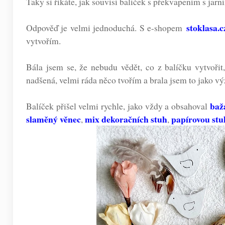
Taky si říkáte, jak souvisí balíček s překvapením s jar
stoklasa.c
Odpověď je velmi jednoduchá. S e-shopem
vytvořím.
Bála jsem se, že nebudu vědět, co z balíčku vytvořit
nadšená, velmi ráda něco tvořím a brala jsem to jako vý
baž
Balíček přišel velmi rychle, jako vždy a obsahoval
slaměný věnec
mix dekoračních stuh
papírovou st
,
,