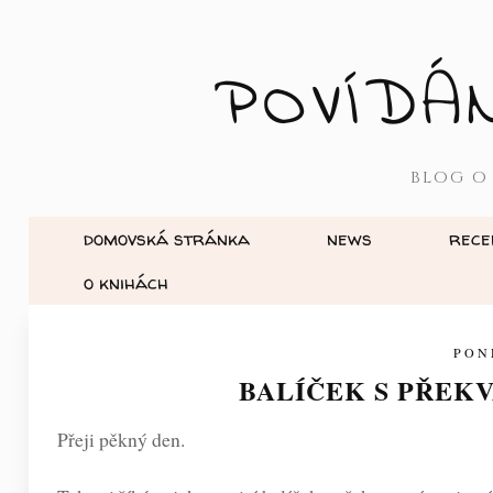
POVÍDÁ
BLOG O
domovská stránka
news
rece
o knihách
PON
BALÍČEK S PŘEK
Přeji pěkný den.