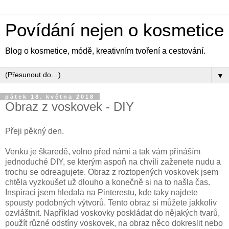
Povídání nejen o kosmetice
Blog o kosmetice, módě, kreativním tvoření a cestování.
▼
pátek 18. května 2018
Obraz z voskovek - DIY
Přeji pěkný den.
Venku je škaredě, volno před námi a tak vám přináším
jednoduché DIY, se kterým aspoň na chvíli zaženete nudu a
trochu se odreagujete. Obraz z roztopených voskovek jsem
chtěla vyzkoušet už dlouho a konečně si na to našla čas.
Inspiraci jsem hledala na Pinterestu, kde taky najdete
spousty podobných výtvorů. Tento obraz si můžete jakkoliv
ozvláštnit. Například voskovky poskládat do nějakých tvarů,
použít různé odstíny voskovek, na obraz něco dokreslit nebo