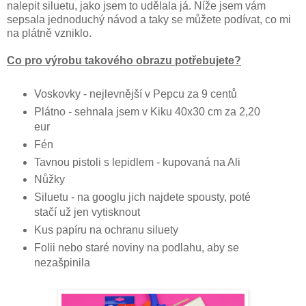
nalepit siluetu, jako jsem to udělala já. Níže jsem vám
sepsala jednoduchý návod a taky se můžete podívat, co mi
na plátně vzniklo.
Co pro výrobu takového obrazu potřebujete?
Voskovky - nejlevnější v Pepcu za 9 centů
Plátno - sehnala jsem v Kiku 40x30 cm za 2,20
eur
Fén
Tavnou pistoli s lepidlem - kupovaná na Ali
Nůžky
Siluetu - na googlu jich najdete spousty, poté
stačí už jen vytisknout
Kus papíru na ochranu siluety
Folii nebo staré noviny na podlahu, aby se
nezašpinila