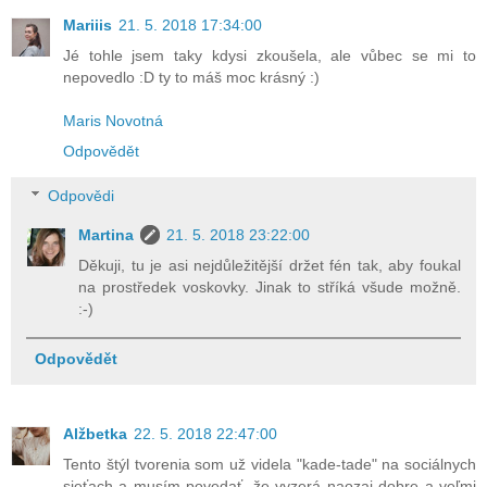
Mariiis
21. 5. 2018 17:34:00
Jé tohle jsem taky kdysi zkoušela, ale vůbec se mi to
nepovedlo :D ty to máš moc krásný :)
Maris Novotná
Odpovědět
Odpovědi
Martina
21. 5. 2018 23:22:00
Děkuji, tu je asi nejdůležitější držet fén tak, aby foukal
na prostředek voskovky. Jinak to stříká všude možně.
:-)
Odpovědět
Alžbetka
22. 5. 2018 22:47:00
Tento štýl tvorenia som už videla "kade-tade" na sociálnych
sieťach a musím povedať, že vyzerá naozaj dobre a veľmi