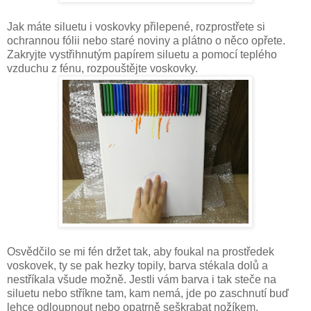
Jak máte siluetu i voskovky přilepené, rozprostřete si
ochrannou fólii nebo staré noviny a plátno o něco opřete.
Zakryjte vystřihnutým papírem siluetu a pomocí teplého
vzduchu z fénu, rozpouštějte voskovky.
Osvědčilo se mi fén držet tak, aby foukal na prostředek
voskovek, ty se pak hezky topily, barva stékala dolů a
nestříkala všude možně. Jestli vám barva i tak steče na
siluetu nebo stříkne tam, kam nemá, jde po zaschnutí buď
lehce odloupnout nebo opatrně seškrabat nožíkem.