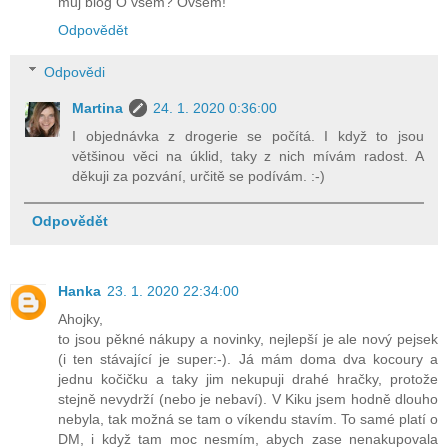
můj blog O všem? Ovšem!
Odpovědět
Odpovědi
Martina
24. 1. 2020 0:36:00
I objednávka z drogerie se počítá. I když to jsou
většinou věci na úklid, taky z nich mívám radost. A
děkuji za pozvání, určitě se podívám. :-)
Odpovědět
Hanka
23. 1. 2020 22:34:00
Ahojky,
to jsou pěkné nákupy a novinky, nejlepší je ale nový pejsek
(i ten stávající je super:-). Já mám doma dva kocoury a
jednu kočičku a taky jim nekupuji drahé hračky, protože
stejně nevydrží (nebo je nebaví). V Kiku jsem hodně dlouho
nebyla, tak možná se tam o víkendu stavím. To samé platí o
DM, i když tam moc nesmím, abych zase nenakupovala