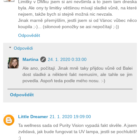
Limitky v DMku jsem si ani nevšimla a to jsem tam dneska
byla. Ale ony ty limitky většinou mívají sladké vůně, na které
nejsem, takže bych si stejně možná nic nevzala.
Jinak marně přemýšlím, jestli jsem si od Vánoc vůbec něco
koupila ;-)... (silonové ponožky se asi nepočítají ;-))
Odpovědět
Odpovědi
Martina
24. 1. 2020 0:33:00
Ale ano, počítají. Jinak mně taky přijdou vůně od Balei
dost sladké a některé fakt nemusím, ale tahle se jim
povedla. Aspoň teda podle mého nosu. :-)
Odpovědět
Little Dreamer
21. 1. 2020 19:09:00
Ta wellness sada od Purity Vision vypadá fakt skvěle. A jsem
zvědavá, jak bude fungovat ta UV lampa, jestli se pochlubíš!
:)