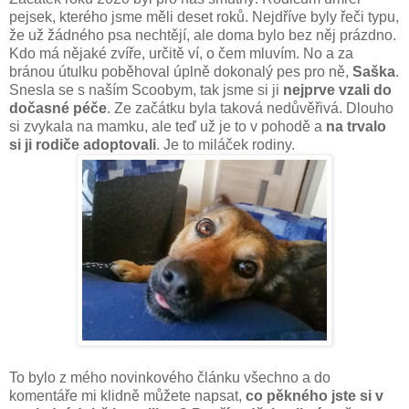
pejsek, kterého jsme měli deset roků. Nejdříve byly řeči typu,
že už žádného psa nechtějí, ale doma bylo bez něj prázdno.
Kdo má nějaké zvíře, určitě ví, o čem mluvím. No a za
bránou útulku poběhoval úplně dokonalý pes pro ně,
Saška
.
Snesla se s naším Scoobym, tak jsme si ji
nejprve vzali do
dočasné péče
. Ze začátku byla taková nedůvěřivá. Dlouho
si zvykala na mamku, ale teď už je to v pohodě a
na trvalo
si ji rodiče adoptovali
. Je to miláček rodiny.
To bylo z mého novinkového článku všechno a do
komentáře mi klidně můžete napsat,
co pěkného jste si v