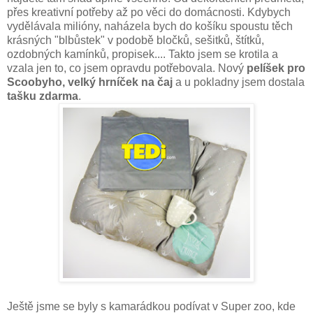
přes kreativní potřeby až po věci do domácnosti. Kdybych
vydělávala milióny, naházela bych do košíku spoustu těch
krásných "blbůstek" v podobě bločků, sešitků, štítků,
ozdobných kamínků, propisek.... Takto jsem se krotila a
vzala jen to, co jsem opravdu potřebovala. Nový
pelíšek pro
Scoobyho,
velký hrníček na čaj
a u pokladny jsem dostala
tašku zdarma
.
Ještě jsme se byly s kamarádkou podívat v Super zoo, kde