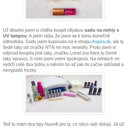
Už dlouho jsem si chtěla koupit nějakou
sadu na nehty s
UV lampou
. A jsem ráda, že jsem se k tomu konečně
odhodlala. Sadu jsem kupovala na e-shopu
Aspira.sk
, ale ty
šedé laky od značky NTN mi moc nesedly. Proto jsem si
odjinud koupila jiné laky, značku Lonel (na fotce ty černé
laky vpravo). S nimi jsem velmi spokojená. Na nehtech mi
vydrží celé dva týdny a měním ho až jak mi začne odrůstat a
nevypadá hezky.
Teď tu mám dva tipy hlavně pro ty, co něco rádi sbírají. Já už