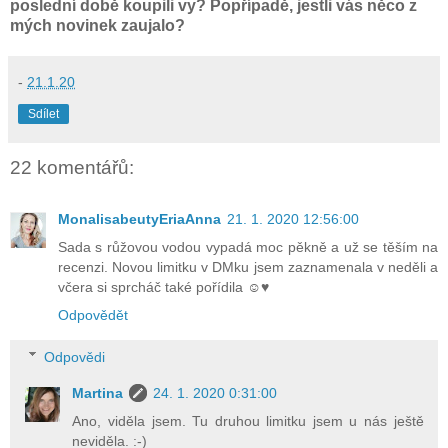
poslední době koupili vy? Popřípadě, jestli vás něco z
mých novinek zaujalo?
-
21.1.20
Sdílet
22 komentářů:
MonalisabeutyEriaAnna
21. 1. 2020 12:56:00
Sada s růžovou vodou vypadá moc pěkně a už se těším na
recenzi. Novou limitku v DMku jsem zaznamenala v neděli a
včera si sprcháč také pořídila ☺♥
Odpovědět
Odpovědi
Martina
24. 1. 2020 0:31:00
Ano, viděla jsem. Tu druhou limitku jsem u nás ještě
neviděla. :-)