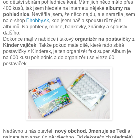
od dětství sbírám pohlednice koní. Mám jich něco málo přes
400 kusů, tak jsem hledala na internetu nějaké
albumy na
pohlednice
. Nevěřila jsem, že něco najdu, ale narazila jsem
na e-shop
Ehobby.sk
, kde jsem našla spoustu různých
albumů. Na pohledy, mince, bankovky, známky a spousty
dalšího.
Dokonce mají v nabídce i takový
organizér na postavičky z
Kinder vajíček
. Takže pokud máte dítě, které rádo sbírá
postavičky z Kinderek, je ten organizér fakt super. Album je
na 600 kusů pohlednic a do organizéru se vleze 60
postaviček.
Nedávno u nás otevřeli
nový obchod. Jmenuje se Tedi
a
najdete tam snad úplně všechno. Od dekoračních předmětů,