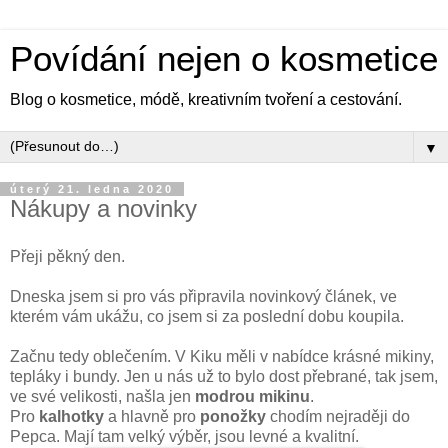
Povídání nejen o kosmetice
Blog o kosmetice, módě, kreativním tvoření a cestování.
▼
úterý 21. ledna 2020
Nákupy a novinky
Přeji pěkný den.
Dneska jsem si pro vás připravila novinkový článek, ve
kterém vám ukážu, co jsem si za poslední dobu koupila.
Začnu tedy oblečením. V Kiku měli v nabídce krásné mikiny,
tepláky i bundy. Jen u nás už to bylo dost přebrané, tak jsem,
ve své velikosti, našla jen
modrou mikinu
.
Pro
kalhotky
a hlavně pro
ponožky
chodím nejraději do
Pepca. Mají tam velký výběr, jsou levné a kvalitní.