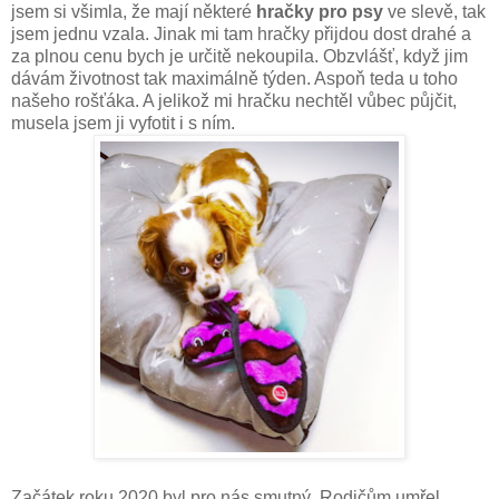
jsem si všimla, že mají některé
hračky pro psy
ve slevě, tak
jsem jednu vzala. Jinak mi tam hračky přijdou dost drahé a
za plnou cenu bych je určitě nekoupila. Obzvlášť, když jim
dávám životnost tak maximálně týden. Aspoň teda u toho
našeho rošťáka. A jelikož mi hračku nechtěl vůbec půjčit,
musela jsem ji vyfotit i s ním.
Začátek roku 2020 byl pro nás smutný. Rodičům umřel