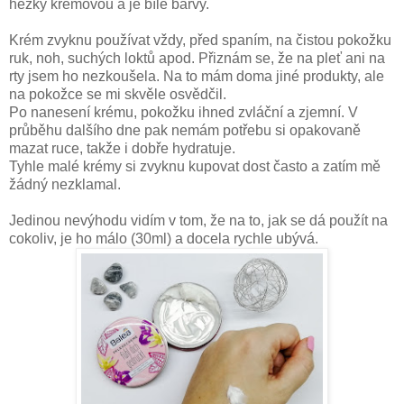
hezky krémovou a je bílé barvy.
Krém zvyknu používat vždy, před spaním, na čistou pokožku
ruk, noh, suchých loktů apod. Přiznám se, že na pleť ani na
rty jsem ho nezkoušela. Na to mám doma jiné produkty, ale
na pokožce se mi skvěle osvědčil.
Po nanesení krému, pokožku ihned zvláční a zjemní. V
průběhu dalšího dne pak nemám potřebu si opakovaně
mazat ruce, takže i dobře hydratuje.
Tyhle malé krémy si zvyknu kupovat dost často a zatím mě
žádný nezklamal.
Jedinou nevýhodu vidím v tom, že na to, jak se dá použít na
cokoliv, je ho málo (30ml) a docela rychle ubývá.