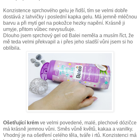
Konzistence sprchového gelu je řidší, tím se velmi dobře
dostává z lahvičky i poslední kapka gelu. Má jemně mléčnou
barvu a při mytí gel na pokožce hezky napění. Krásně ji
umyje, přitom vůbec nevysušuje.
Dlouho jsem sprchový gel od Balei neměla a musím říct, že
mě teda velmi překvapil a i přes jeho sladší vůni jsem si ho
oblíbila.
Ošetřující krém
ve velmi povedené, malé, plechové dózičce
má krásně jemnou vůni. Směs vůně květů, kakaa a vanilky.
Vhodný je na ošetření celého těla, tváře i rtů. Konzistenci má