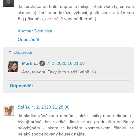
Já sprcháče od Balei naprosto miluju, především ty, co voní
sladce :)) Teď si nedokážu vybavit, jestli jsem si k Dream
Big přivoněla, ale určitě voní nádherně :)
Another Dominika
Odpovědět
Odpovědi
Martina
7. 2. 2020 16:21:00
Ano, to voní. Taky je to sladší vůně. :-)
Odpovědět
Stáňa
4. 2. 2020 21:28:00
Já sladké vůně ráda nemám, takže limitky moc nekupuju -
bývají právě dost sladké. Jinak se ale produktům od Baley
nevyhýbám - skoro v každém kosmetickém článku se
nějaký spotřebovaný kousek najde.