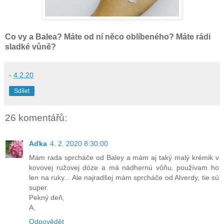
Co vy a Balea? Máte od ní něco oblíbeného? Máte rádi
sladké vůně?
-
4.2.20
Sdílet
26 komentářů:
Aďka
4. 2. 2020 8:30:00
Mám rada sprcháče od Baley a mám aj taký malý krémik v
kovovej ružovej dóze a má nádhernú vôňu, používam ho
len na ruky... Ale najradšej mám sprcháče od Alverdy, tie sú
super.
Pekný deň,
A.
Odpovědět