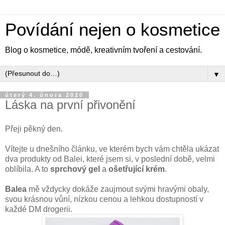
Povídání nejen o kosmetice
Blog o kosmetice, módě, kreativním tvoření a cestování.
▼
úterý 4. února 2020
Láska na první přivonění
Přeji pěkný den.
Vítejte u dnešního článku, ve kterém bych vám chtěla ukázat
dva produkty od Balei, které jsem si, v poslední době, velmi
oblíbila. A to
sprchový gel
a
ošetřující krém
.
Balea
mě vždycky dokáže zaujmout svými hravými obaly,
svou krásnou vůní, nízkou cenou a lehkou dostupností v
každé DM drogerii.