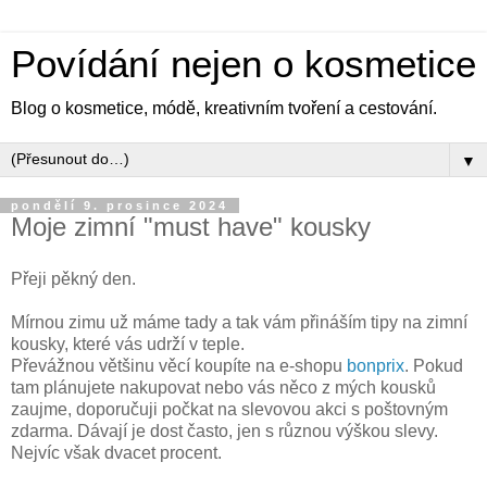
Povídání nejen o kosmetice
Blog o kosmetice, módě, kreativním tvoření a cestování.
▼
pondělí 9. prosince 2024
Moje zimní "must have" kousky
Přeji pěkný den.
Mírnou zimu už máme tady a tak vám přináším tipy na zimní
kousky, které vás udrží v teple.
Převážnou většinu věcí koupíte na e-shopu
bonprix
. Pokud
tam plánujete nakupovat nebo vás něco z mých kousků
zaujme, doporučuji počkat na slevovou akci s poštovným
zdarma. Dávají je dost často, jen s různou výškou slevy.
Nejvíc však dvacet procent.