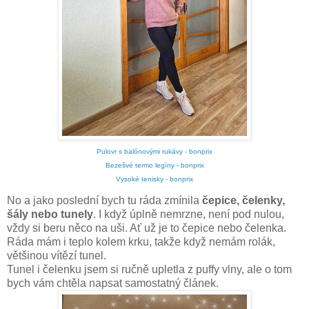
Pulovr s balónovými rukávy - bonprix
Bezešvé termo legíny - bonprix
Vysoké tenisky - bonprix
No a jako poslední bych tu ráda zmínila
čepice, čelenky,
šály nebo tunely
. I když úplně nemrzne, není pod nulou,
vždy si beru něco na uši. Ať už je to čepice nebo čelenka.
Ráda mám i teplo kolem krku, takže když nemám rolák,
většinou vítězí tunel.
Tunel i čelenku jsem si ručně upletla z puffy vlny, ale o tom
bych vám chtěla napsat samostatný článek.