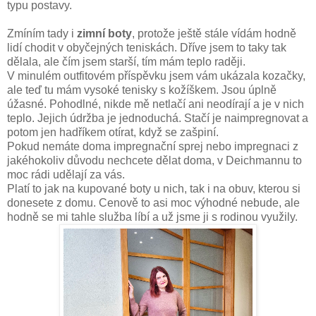
typu postavy.
Zmíním tady i
zimní boty
, protože ještě stále vídám hodně
lidí chodit v obyčejných teniskách. Dříve jsem to taky tak
dělala, ale čím jsem starší, tím mám teplo raději.
V minulém outfitovém příspěvku jsem vám ukázala kozačky,
ale teď tu mám vysoké tenisky s kožíškem. Jsou úplně
úžasné. Pohodlné, nikde mě netlačí ani neodírají a je v nich
teplo. Jejich údržba je jednoduchá. Stačí je naimpregnovat a
potom jen hadříkem otírat, když se zašpiní.
Pokud nemáte doma impregnační sprej nebo impregnaci z
jakéhokoliv důvodu nechcete dělat doma, v Deichmannu to
moc rádi udělají za vás.
Platí to jak na kupované boty u nich, tak i na obuv, kterou si
donesete z domu. Cenově to asi moc výhodné nebude, ale
hodně se mi tahle služba líbí a už jsme ji s rodinou využily.