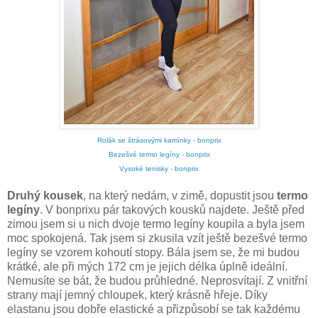
Rolák se štrásovými kamínky - bonprix
Bezešvé termo legíny - bonprix
Vysoké tenisky - bonprix
Druhý kousek
, na který nedám, v zimě, dopustit jsou
termo
legíny
. V bonprixu pár takových kousků najdete. Ještě před
zimou jsem si u nich dvoje termo legíny koupila a byla jsem
moc spokojená. Tak jsem si zkusila vzít ještě bezešvé termo
legíny se vzorem kohoutí stopy. Bála jsem se, že mi budou
krátké, ale při mých 172 cm je jejich délka úplně ideální.
Nemusíte se bát, že budou průhledné. Neprosvítají. Z vnitřní
strany mají jemný chloupek, který krásně hřeje. Díky
elastanu jsou dobře elastické a přizpůsobí se tak každému