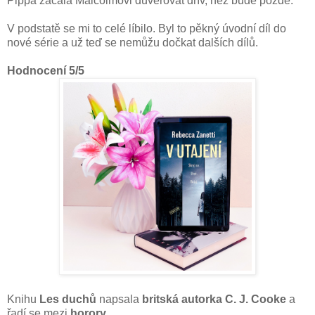
Pippa začala Malcolmovi důvěřovat dřív, něž bude pozdě.
V podstatě se mi to celé líbilo. Byl to pěkný úvodní díl do
nové série a už teď se nemůžu dočkat dalších dílů.
Hodnocení 5/5
Knihu
Les duchů
napsala
britská autorka C. J. Cooke
a
řadí se mezi
horory
.