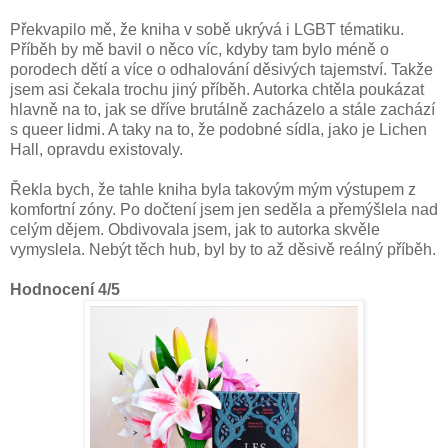
Překvapilo mě, že kniha v sobě ukrývá i LGBT tématiku.
Příběh by mě bavil o něco víc, kdyby tam bylo méně o
porodech dětí a více o odhalování děsivých tajemství. Takže
jsem asi čekala trochu jiný příběh. Autorka chtěla poukázat
hlavně na to, jak se dříve brutálně zacházelo a stále zachází
s queer lidmi. A taky na to, že podobné sídla, jako je Lichen
Hall, opravdu existovaly.
Řekla bych, že tahle kniha byla takovým mým výstupem z
komfortní zóny. Po dočtení jsem jen seděla a přemýšlela nad
celým dějem. Obdivovala jsem, jak to autorka skvěle
vymyslela. Nebýt těch hub, byl by to až děsivě reálný příběh.
Hodnocení 4/5