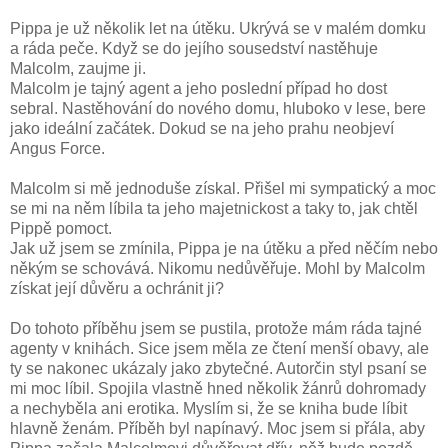
Pippa je už několik let na útěku. Ukrývá se v malém domku
a ráda peče. Když se do jejího sousedství nastěhuje
Malcolm, zaujme ji.
Malcolm je tajný agent a jeho poslední případ ho dost
sebral. Nastěhování do nového domu, hluboko v lese, bere
jako ideální začátek. Dokud se na jeho prahu neobjeví
Angus Force.
Malcolm si mě jednoduše získal. Přišel mi sympatický a moc
se mi na něm líbila ta jeho majetnickost a taky to, jak chtěl
Pippě pomoct.
Jak už jsem se zmínila, Pippa je na útěku a před něčím nebo
někým se schovává. Nikomu nedůvěřuje. Mohl by Malcolm
získat její důvěru a ochránit ji?
Do tohoto příběhu jsem se pustila, protože mám ráda tajné
agenty v knihách. Sice jsem měla ze čtení menší obavy, ale
ty se nakonec ukázaly jako zbytečné. Autorčin styl psaní se
mi moc líbil. Spojila vlastně hned několik žánrů dohromady
a nechyběla ani erotika. Myslím si, že se kniha bude líbit
hlavně ženám. Příběh byl napínavý. Moc jsem si přála, aby