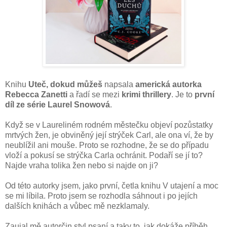
Knihu
Uteč, dokud můžeš
napsala
americká autorka
Rebecca Zanetti
a řadí se mezi
krimi thrillery
. Je to
první
díl ze série Laurel Snowová
.
Když se v Laureliném rodném městečku objeví pozůstatky
mrtvých žen, je obviněný její strýček Carl, ale ona ví, že by
neublížil ani mouše. Proto se rozhodne, že se do případu
vloží a pokusí se strýčka Carla ochránit. Podaří se jí to?
Najde vraha tolika žen nebo si najde on ji?
Od této autorky jsem, jako první, četla knihu V utajení a moc
se mi líbila. Proto jsem se rozhodla sáhnout i po jejích
dalších knihách a vůbec mě nezklamaly.
Zaujal mě autorčin styl psaní a taky to, jak dokáže příběh