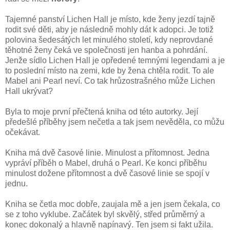
Tajemné panství Lichen Hall je místo, kde ženy jezdí tajně
rodit své děti, aby je následně mohly dát k adopci. Je totiž
polovina šedesátých let minulého století, kdy neprovdané
těhotné ženy čeká ve společnosti jen hanba a pohrdání.
Jenže sídlo Lichen Hall je opředené temnými legendami a je
to poslední místo na zemi, kde by žena chtěla rodit. To ale
Mabel ani Pearl neví. Co tak hrůzostrašného může Lichen
Hall ukrývat?
Byla to moje první přečtená kniha od této autorky. Její
předešlé příběhy jsem nečetla a tak jsem nevěděla, co můžu
očekávat.
Kniha má dvě časové linie. Minulost a přítomnost. Jedna
vypráví příběh o Mabel, druhá o Pearl. Ke konci příběhu
minulost dožene přítomnost a dvě časové linie se spojí v
jednu.
Kniha se četla moc dobře, zaujala mě a jen jsem čekala, co
se z toho vyklube. Začátek byl skvělý, střed průměrný a
konec dokonalý a hlavně napínavý. Ten jsem si fakt užila.