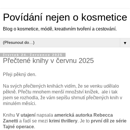
Povídání nejen o kosmetice
Blog o kosmetice, módě, kreativním tvoření a cestování.
▼
čtvrtek 24. července 2025
Přečtené knihy v červnu 2025
Přeji pěkný den.
Na svých přečtených knihách vidím, že se venku udělalo
pěkně. Přečtu mnohem menší množství knížek, ale i tak
jsem se rozhodla, že vám sepíšu shrnutí přečtených knih v
minulém měsíci.
Knihu
V utajení
napsala
americká autorka Rebecca
Zanetti
a řadí se mezi
krimi thrillery
. Je to
první díl ze série
Tajné operace
.