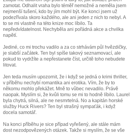
zamotat. Odhalit vraha bylo téměř nemožné a neměla jsem
nejmenší tušení, kdo by jím mohl být. Ke konci jsem už
podezřívala skoro každého, ale ani jeden z nich to nebyl. A
to se mi vlastně na této knize moc líbilo. Ta
nepředvídatelnost. Nechyběla ani pořádná akce a chvilka
napětí.
Jediné, co mi trochu vadilo a za co strhávám půl hvězdičky,
je slabší začátek. Ten byl spíše takový seznamovací, ale
pokud to vydržíte a nepřestanete číst, určitě toho nebudete
litovat.
Jen teda musím upozornit, že i když se jedná o krimi thriller,
v příběhu nechybí romantika ani erotika. Vím, že by to
někomu mohlo překážet. Mně to vůbec nevadilo. Právě
naopak. Myslím si, že kvůli tomu se mi to hodně líbilo. Laurel
byla chytrá, silná, ale ne nesmrtelná. No a kapitán horské
služby Huck Rivers? Ten byl strašný sympaťák, i když
docela samotář.
Na konci příběhu je sice případ vyřešený, ale stále mám
dost nezodpovězených otázek. Takže si myslím, že se vše