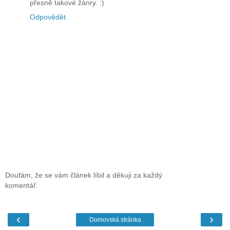
přesně takové žánry. :)
Odpovědět
Doufám, že se vám článek líbil a děkuji za každý
komentář.
‹
›
Domovská stránka