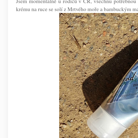
Jsem momentálně u rodičů v ČR, všechnu potřebnou 
krému na ruce se solí z Mrtvého moře a bambuckým m