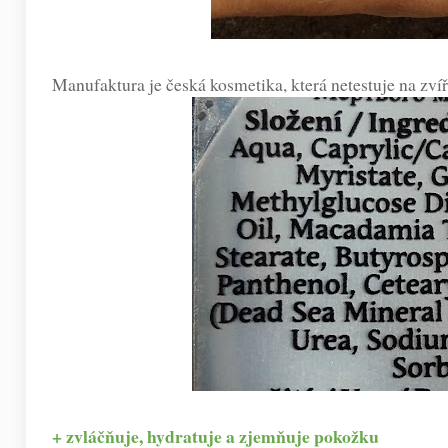
Manufaktura je česká kosmetika, která netestuje na zvíř
+ zvláčňuje, hydratuje a zjemňuje pokožku