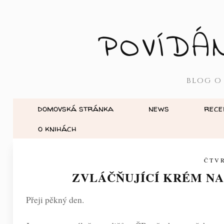
POVÍDÁ
BLOG O
domovská stránka
news
rece
o knihách
ČTVR
ZVLÁČŇUJÍCÍ KRÉM NA
Přeji pěkný den.