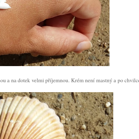
nou a na dotek velmi příjemnou. Krém není mastný a po chvilc