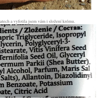
atech a vyfotila jsem vám i složení krému.