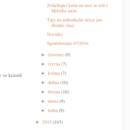
Zvláčňující krém na ruce se solí z
Mrtvého moře
Tipy na jednoduché účesy pro
dlouhé vlasy
Novinky
Spotřebováno 07/2016
července
(9)
►
června
(7)
►
května
(7)
►
e se krásně
dubna
(10)
►
března
(10)
►
února
(9)
►
ledna
(9)
►
2015
(163)
►