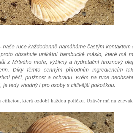
i - naše ruce každodenně namáháme častým kontaktem
ce proto obsahuje unikátní bambucké máslo, které má 
sůl z Mrtvého moře, výživný a hydratační hroznový olej
cerin. Díky těmto cenným přírodním ingrediencím ta
nzivní péči, pružnost a ochranu. Krém na ruce neobsah
 je tedy vhodný i pro osoby s citlivější pokožkou.
 etiketou, která ozdobí každou poličku. Uzávěr má na zacvak