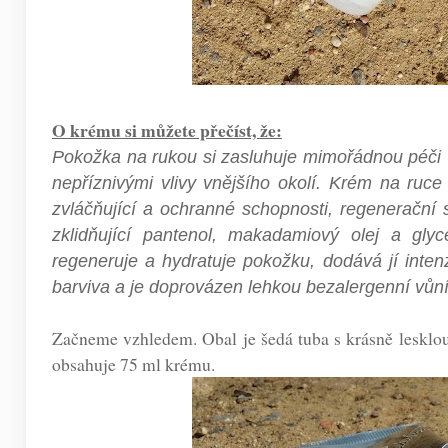
O krému si můžete přečíst, že:
Pokožka na rukou si zasluhuje mimořádnou péč
nepříznivými vlivy vnějšího okolí. Krém na ru
zvláčňující a ochranné schopnosti, regenerační 
zklidňující pantenol, makadamiový olej a gly
regeneruje a hydratuje pokožku, dodává jí inte
barviva a je doprovázen lehkou bezalergenní vůní,
Začneme vzhledem. Obal je šedá tuba s krásně lesklou
obsahuje 75 ml krému.