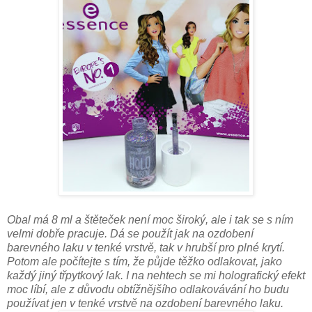
Obal má 8 ml a štěteček není moc široký, ale i tak se s ním
velmi dobře pracuje. Dá se použít jak na ozdobení
barevného laku v tenké vrstvě, tak v hrubší pro plné krytí.
Potom ale počítejte s tím, že půjde těžko odlakovat, jako
každý jiný třpytkový lak. I na nehtech se mi holografický efekt
moc líbí, ale z důvodu obtížnějšího odlakovávání ho budu
používat jen v tenké vrstvě na ozdobení barevného laku.