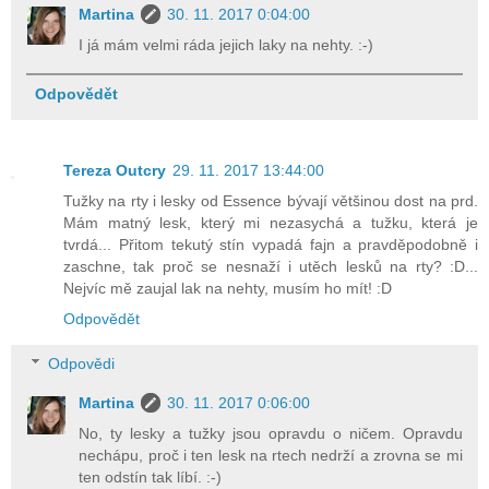
Martina
30. 11. 2017 0:04:00
I já mám velmi ráda jejich laky na nehty. :-)
Odpovědět
Tereza Outcry
29. 11. 2017 13:44:00
Tužky na rty i lesky od Essence bývají většinou dost na prd.
Mám matný lesk, který mi nezasychá a tužku, která je
tvrdá... Přitom tekutý stín vypadá fajn a pravděpodobně i
zaschne, tak proč se nesnaží i utěch lesků na rty? :D...
Nejvíc mě zaujal lak na nehty, musím ho mít! :D
Odpovědět
Odpovědi
Martina
30. 11. 2017 0:06:00
No, ty lesky a tužky jsou opravdu o ničem. Opravdu
nechápu, proč i ten lesk na rtech nedrží a zrovna se mi
ten odstín tak líbí. :-)