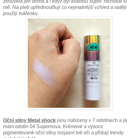
zkoušela jen doma a i když byl kvalitou super, nezískal si
mě. Na pleti upřednostňuji co nejmatnější vzhled a raději
použiji tvářenku.
Oční stíny Metal shock
jsou nabízeny v 7 odstínech a já
mám odstín 04 Supernova. Krémové a vysoce
pigmentované oční stíny rozjasní tvé oči a přidají trendy