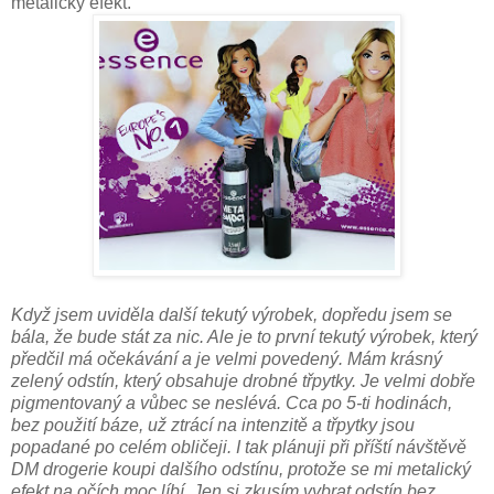
metalický efekt.
Když jsem uviděla další tekutý výrobek, dopředu jsem se
bála, že bude stát za nic. Ale je to první tekutý výrobek, který
předčil má očekávání a je velmi povedený. Mám krásný
zelený odstín, který obsahuje drobné třpytky. Je velmi dobře
pigmentovaný a vůbec se neslévá. Cca po 5-ti hodinách,
bez použití báze, už ztrácí na intenzitě a třpytky jsou
popadané po celém obličeji. I tak plánuji při příští návštěvě
DM drogerie koupi dalšího odstínu, protože se mi metalický
efekt na očích moc líbí. Jen si zkusím vybrat odstín bez