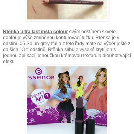
Rtěnka ultra last insta colour
svým odstínem skvěle
doplňuje výše zmíněnou konturovací tužku. Rtěnka je v
odstínu 05 So un-grey-tful a z této řady máte na výběr ještě z
dalších 13-ti odstínů. Rtěnka slibuje vysoké krytí jen s
jednou aplikací, lehoučkou krémovou texturu a dlouhotrvající
efekt.