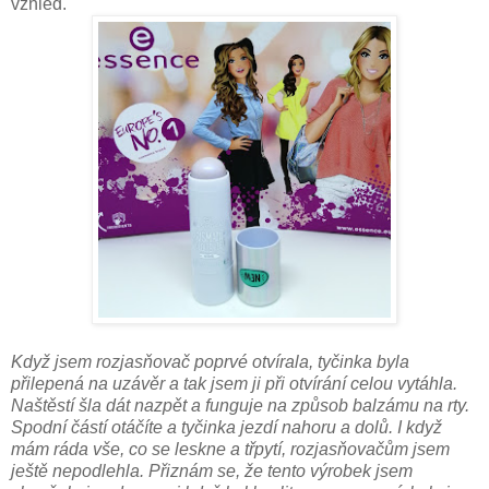
vzhled.
Když jsem rozjasňovač poprvé otvírala, tyčinka byla
přilepená na uzávěr a tak jsem ji při otvírání celou vytáhla.
Naštěstí šla dát nazpět a funguje na způsob balzámu na rty.
Spodní částí otáčíte a tyčinka jezdí nahoru a dolů. I když
mám ráda vše, co se leskne a třpytí, rozjasňovačům jsem
ještě nepodlehla. Přiznám se, že tento výrobek jsem