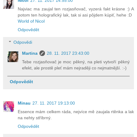
Nicol
27. 11. 2017 14:55:00
Najviac ma zaujal ten rozjasňovač, vyzerá fakt krásne :) A
potom ten holografický lak, tak si asi pôjdem kúpiť, hehe :D
World of Nicol
Odpovědět
Odpovědi
Martina
28. 11. 2017 23:43:00
Tebe rozjasňovač je moc pěkný, na pleti vytvoří pěkný
efekt, ale prostě pleť mám nejraději co nejmatnější. :-)
Odpovědět
Minau
27. 11. 2017 19:13:00
Essence mám celkem ráda, nejvíce mě zaujala rtěnka a lak
na nehty stříbrný.
Odpovědět