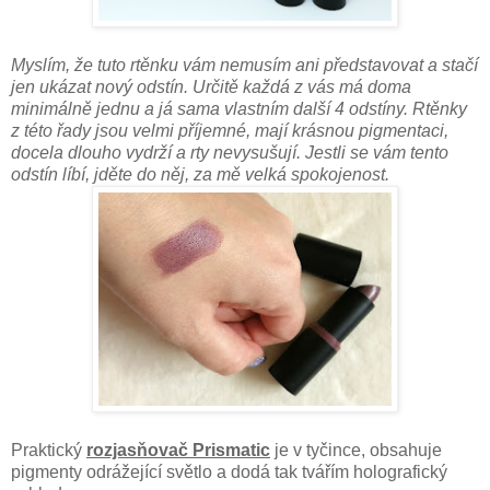
Myslím, že tuto rtěnku vám nemusím ani představovat a stačí
jen ukázat nový odstín. Určitě každá z vás má doma
minimálně jednu a já sama vlastním další 4 odstíny. Rtěnky
z této řady jsou velmi příjemné, mají krásnou pigmentaci,
docela dlouho vydrží a rty nevysušují. Jestli se vám tento
odstín líbí, jděte do něj, za mě velká spokojenost.
Praktický
rozjasňovač Prismatic
je v tyčince, obsahuje
pigmenty odrážející světlo a dodá tak tvářím holografický