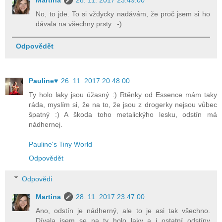
No, to jde. To si vždycky nadávám, že proč jsem si ho
dávala na všechny prsty. :-)
Odpovědět
Pauline♥
26. 11. 2017 20:48:00
Ty holo laky jsou úžasný :) Rtěnky od Essence mám taky
ráda, myslím si, že na to, že jsou z drogerky nejsou vůbec
špatný :) A škoda toho metalickýho lesku, odstín má
nádhernej.
Pauline's Tiny World
Odpovědět
Odpovědi
Martina
28. 11. 2017 23:47:00
Ano, odstín je nádherný, ale to je asi tak všechno.
Dívala jsem se na ty holo laky a i ostatní odstíny