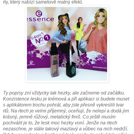
rty, který nabízí sametově matný efekt.
Ty popisy zní vždycky tak hezky, ale začneme od začátku.
Konzistence lesku je krémová a při aplikaci si budete muset
s aplikátorem trochu pohrát, aby jste přesně vykreslili tvar
rtů. Na rtech je velmi příjemný, oceňuji, že nelepí a dodá jim
krásný, jemně růžový, metalický finiš. Co ještě musím
pochválit je to, že lesk moc hezky voní. Jenže na rtech
nezaschne, je stále takový mazlavý a vůbec na nich nedrží.