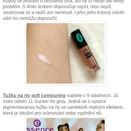
Kdyby se jednalo o bezbarvý lesk, asi by to nebyl tak velký
problém. S tímto leskem doporučuji nejíst, moc nepít,
neolizovat se a radši ani nemluvit. I přes jeho krásný odstín
vám ho nemůžu doporučit.
Tužku na rty soft contouring
najdete v 9 odstínech. Já
mám odstín 11 Sucker for grey. Jedná se o vysoce
pigmentovanou tužku na rty se sametově matným efektem,
která je ideální pro orámování nebo vyplnění rtů.