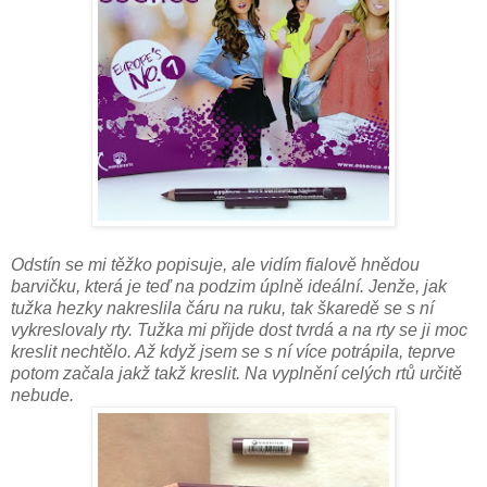
Odstín se mi těžko popisuje, ale vidím fialově hnědou
barvičku, která je teď na podzim úplně ideální. Jenže, jak
tužka hezky nakreslila čáru na ruku, tak škaredě se s ní
vykreslovaly rty. Tužka mi přijde dost tvrdá a na rty se ji moc
kreslit nechtělo. Až když jsem se s ní více potrápila, teprve
potom začala jakž takž kreslit. Na vyplnění celých rtů určitě
nebude.