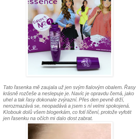
Tato řasenka mě zaujala už jen svým fialovým obalem. Řasy
krásně rozčeše a neslepuje je. Navíc je opravdu černá, jako
uhel a tak řasy dokonale zvýrazní. Přes den pevně drží,
nerozmazává se, neopadává a jsem s ní velmi spokojená.
Klobouk dolů všem blogerkám, co fotí líčení, protože vyfotit
jen řasenku na očích mi dalo dost zabrat.