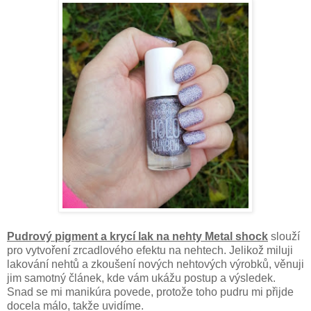
Pudrový pigment a krycí lak na nehty Metal shock
slouží
pro vytvoření zrcadlového efektu na nehtech. Jelikož miluji
lakování nehtů a zkoušení nových nehtových výrobků, věnuji
jim samotný článek, kde vám ukážu postup a výsledek.
Snad se mi manikúra povede, protože toho pudru mi přijde
docela málo, takže uvidíme.