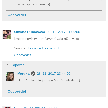
vypadají zajímavě. :-)
Odpovědět
Simona Dubravova
26. 11. 2017 21:06:00
krásne novinky, u mňavyhrávajú rúže ❤ xx
Simona |
l i v e i n f o x w o r l d
Odpovědět
Odpovědi
Martina
28. 11. 2017 23:44:00
U mně taky, ale jen ty v černém obalu. :-)
Odpovědět