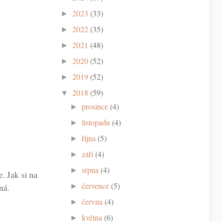
2023
(33)
►
2022
(35)
►
2021
(48)
►
2020
(52)
►
2019
(52)
►
2018
(59)
▼
prosince
(4)
►
listopadu
(4)
►
října
(5)
►
září
(4)
►
srpna
(4)
►
. Jak si na
července
(5)
ná.
►
června
(4)
►
května
(6)
►