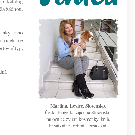
nto katalog
šla žádnou,
 taky si ho
u triček mě
rtovní typ,
dní.
Martina, Levice, Slovensko.
Česká blogerka žijící na Slovensku,
milovnice zvířat, kosmetiky, knih,
kreativního tvoření a cestování.