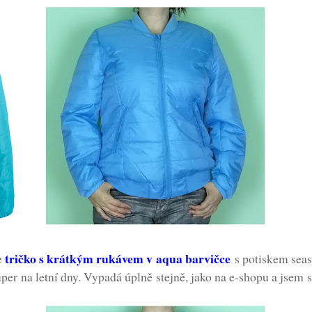
tričko s krátkým rukávem v aqua barvičce
e
s potiskem seas
per na letní dny. Vypadá úplně stejně, jako na e-shopu a jsem 