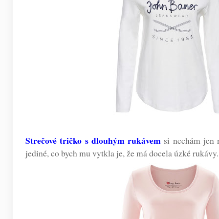
Strečové tričko s dlouhým rukávem
si nechám jen n
jediné, co bych mu vytkla je, že má docela úzké rukávy