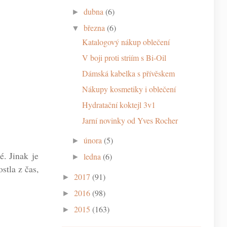
dubna
(6)
►
března
(6)
▼
Katalogový nákup oblečení
V boji proti striím s Bi-Oil
Dámská kabelka s přívěskem
Nákupy kosmetiky i oblečení
Hydratační koktejl 3v1
Jarní novinky od Yves Rocher
února
(5)
►
é. Jinak je
ledna
(6)
►
stla z čas,
2017
(91)
►
2016
(98)
►
2015
(163)
►