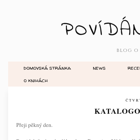
POVÍDÁ
BLOG O
domovská stránka
news
rece
o knihách
ČTVR
KATALOGO
Přeji pěkný den.