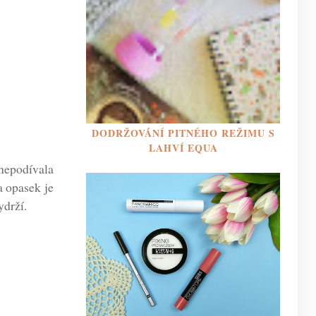
DODRŽOVÁNÍ PITNÉHO REŽIMU S
LAHVÍ EQUA
 nepodívala
a opasek je
ydrží.