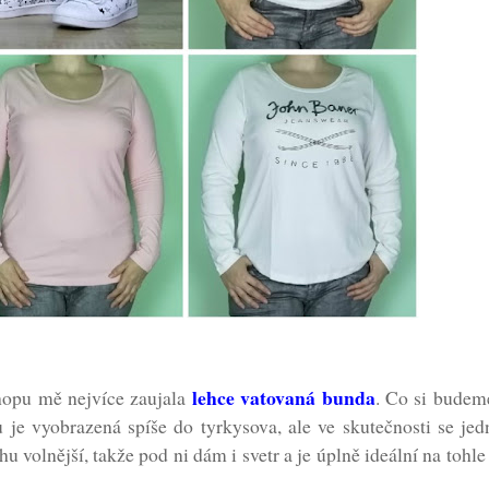
lehce vatovaná bunda
opu mě nejvíce zaujala
. Co si budem
e vyobrazená spíše do tyrkysova, ale ve skutečnosti se jedn
u volnější, takže pod ni dám i svetr a je úplně ideální na tohl