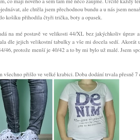
ám, co mají nového a sem tam mě něco zaujme. Určitě každý te
jednávat, ale chtěla jsem přechodnou bundu a u nás jsem nena
do košíku přihodila čtyři trička, boty a opasek.
dá na mé postavě ve velikosti 44/XL bez jakýchkoliv úprav a
a dle jejich velikostní tabulky a vše mi docela sedí. Akorát 
 44/46, protože menší je 40/42 a to by mi bylo už malé. Jsem spo
m všechno přišlo ve velké krabici. Doba dodání trvala přesně 7 