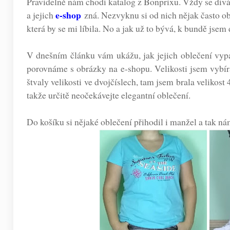
Pravidelně nám chodí katalog z Bonprixu. Vždy se dív
e-shop
a jejich
zná. Nezvyknu si od nich nějak často ob
která by se mi líbila. No a jak už to bývá, k bundě jsem 
V dnešním článku vám ukážu, jak jejich oblečení vypa
porovnáme s obrázky na e-shopu. Velikosti jsem vybíral
štvaly velikosti ve dvojčíslech, tam jsem brala velikost
takže určitě neočekávejte elegantní oblečení.
Do košíku si nějaké oblečení přihodil i manžel a tak ná