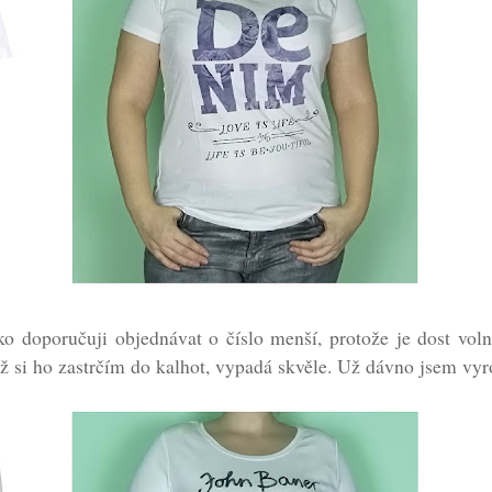
čko doporučuji objednávat o číslo menší, protože je dost voln
dyž si ho zastrčím do kalhot, vypadá skvěle. Už dávno jsem vyro