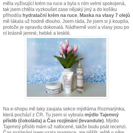
měla vyživující krém na ruce a byla s ním velmi spokojená,
tak jsem chtěla vyzkoušet zase nějaký jiný a do košíku
přihodila
hydratační krém na ruce
.
Maska na vlasy 7 olejů
mě lákala už hodně dlouho. Jsem ráda, že jsem si ji koupila,
protože je opravdu dokonalá. Nádherně voní a vlasy jsou po
ní krásně jemné, hebké a lesklé.
Na e-shopu mě taky zaujala sekce mýdlárna Rozmarýnka,
která pochází z ČR. Tu jsem si vybrala
mýdlo Tajemný
příslib (čokoláda) a Čas rozjímání (levandule)
. Mýdlo
Tajemný příslib mám už nafocené, takže budu psát recenzi.
Čas rozjímání jsem vzala mamince, ale pšššt, ještě o něm