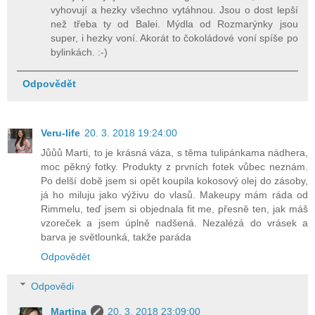
vyhovují a hezky všechno vytáhnou. Jsou o dost lepší
než třeba ty od Balei. Mýdla od Rozmarýnky jsou
super, i hezky voní. Akorát to čokoládové voní spíše po
bylinkách. :-)
Odpovědět
Veru-life
20. 3. 2018 19:24:00
Jůůů Marti, to je krásná váza, s těma tulipánkama nádhera,
moc pěkný fotky. Produkty z prvních fotek vůbec neznám.
Po delší době jsem si opět koupila kokosový olej do zásoby,
já ho miluju jako výživu do vlasů. Makeupy mám ráda od
Rimmelu, teď jsem si objednala fit me, přesně ten, jak máš
vzoreček a jsem úplně nadšená. Nezalézá do vrásek a
barva je světlounká, takže paráda
Odpovědět
Odpovědi
Martina
20. 3. 2018 23:09:00