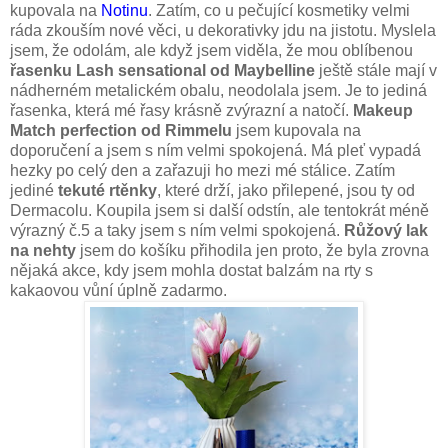
kupovala na
Notinu
. Zatím, co u pečující kosmetiky velmi
ráda zkouším nové věci, u dekorativky jdu na jistotu. Myslela
jsem, že odolám, ale když jsem viděla, že mou oblíbenou
řasenku Lash sensational od Maybelline
ještě stále mají v
nádherném metalickém obalu, neodolala jsem. Je to jediná
řasenka, která mé řasy krásně zvýrazní a natočí.
Makeup
Match perfection od Rimmelu
jsem kupovala na
doporučení a jsem s ním velmi spokojená. Má pleť vypadá
hezky po celý den a zařazuji ho mezi mé stálice. Zatím
jediné
tekuté rtěnky
, které drží, jako přilepené, jsou ty od
Dermacolu. Koupila jsem si další odstín, ale tentokrát méně
výrazný č.5 a taky jsem s ním velmi spokojená.
Růžový lak
na nehty
jsem do košíku přihodila jen proto, že byla zrovna
nějaká akce, kdy jsem mohla dostat balzám na rty s
kakaovou vůní úplně zadarmo.