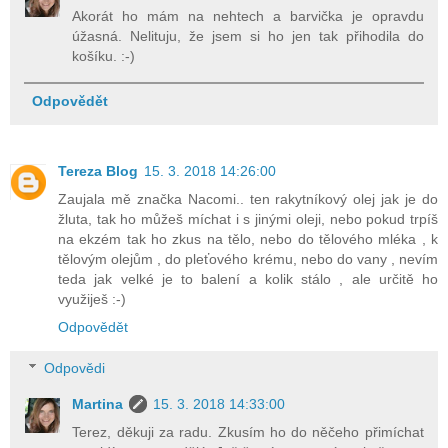
Akorát ho mám na nehtech a barvička je opravdu
úžasná. Nelituju, že jsem si ho jen tak přihodila do
košíku. :-)
Odpovědět
Tereza Blog
15. 3. 2018 14:26:00
Zaujala mě značka Nacomi.. ten rakytníkový olej jak je do
žluta, tak ho můžeš míchat i s jinými oleji, nebo pokud trpíš
na ekzém tak ho zkus na tělo, nebo do tělového mléka , k
tělovým olejům , do pleťového krému, nebo do vany , nevím
teda jak velké je to balení a kolik stálo , ale určitě ho
využiješ :-)
Odpovědět
Odpovědi
Martina
15. 3. 2018 14:33:00
Terez, děkuji za radu. Zkusím ho do něčeho přimíchat