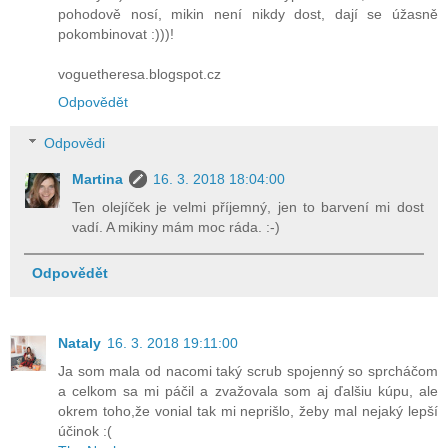
pohodově nosí, mikin není nikdy dost, dají se úžasně
pokombinovat :)))!
voguetheresa.blogspot.cz
Odpovědět
Odpovědi
Martina
16. 3. 2018 18:04:00
Ten olejíček je velmi příjemný, jen to barvení mi dost
vadí. A mikiny mám moc ráda. :-)
Odpovědět
Nataly
16. 3. 2018 19:11:00
Ja som mala od nacomi taký scrub spojenný so sprcháčom
a celkom sa mi páčil a zvažovala som aj ďalšiu kúpu, ale
okrem toho,že vonial tak mi neprišlo, žeby mal nejaký lepší
účinok :(