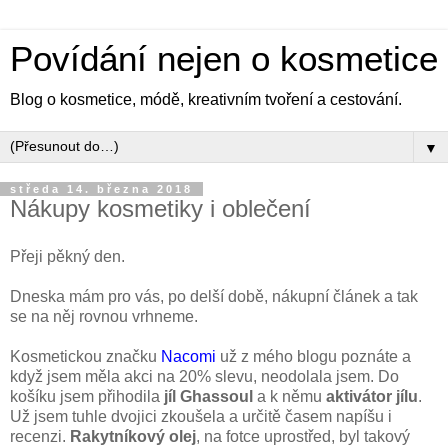
Povídání nejen o kosmetice
Blog o kosmetice, módě, kreativním tvoření a cestování.
▼
středa 14. března 2018
Nákupy kosmetiky i oblečení
Přeji pěkný den.
Dneska mám pro vás, po delší době, nákupní článek a tak
se na něj rovnou vrhneme.
Kosmetickou značku
Nacomi
už z mého blogu poznáte a
když jsem měla akci na 20% slevu, neodolala jsem. Do
košíku jsem přihodila
jíl Ghassoul
a k němu
aktivátor jílu
.
Už jsem tuhle dvojici zkoušela a určitě časem napíšu i
recenzi.
Rakytníkový olej
, na fotce uprostřed, byl takový