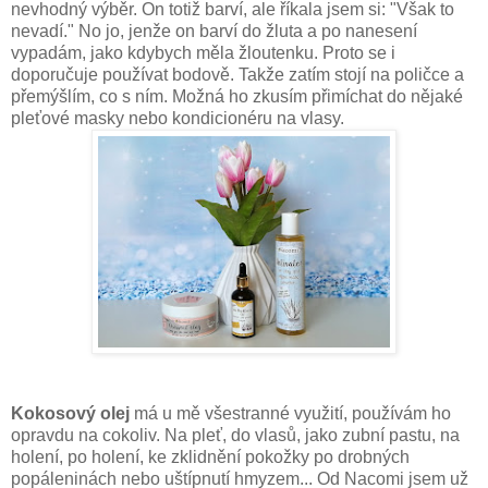
nevhodný výběr. On totiž barví, ale říkala jsem si: "Však to
nevadí." No jo, jenže on barví do žluta a po nanesení
vypadám, jako kdybych měla žloutenku. Proto se i
doporučuje používat bodově. Takže zatím stojí na poličce a
přemýšlím, co s ním. Možná ho zkusím přimíchat do nějaké
pleťové masky nebo kondicionéru na vlasy.
Kokosový olej
má u mě všestranné využití, používám ho
opravdu na cokoliv. Na pleť, do vlasů, jako zubní pastu, na
holení, po holení, ke zklidnění pokožky po drobných
popáleninách nebo uštípnutí hmyzem... Od Nacomi jsem už