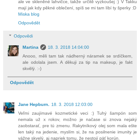
ale ve skleněné lahvičce, takže určitě vyzkoušej :) V Takku
mají jak kdy pěkné oblečení, spíš se mi tam líbí ty šperky :D
Miska blog
Odpovědět
Odpovědi
Martina
18. 3. 2018 14:04:00
Anooo, měli tam tak nádherný náramek se srdíčkem,
ale odolala jsem. A děkuji za tip na makeup, je fakt
skvělý. :-)
Odpovědět
Jane Hepburn.
18. 3. 2018 12:03:00
Veľmi zaujímavé kozmetické veci :) Tuhý šampón som
nemala už x rokov, možno je načase si znova nejaký
zaobstarať, pre tú zmenu. Rakytníkový olej som mala ešte
len taký na jedenie, myslím si, že na posilnenie imunity je
vážne skvelý, aj napriek tomu, že nestojí päť korún.