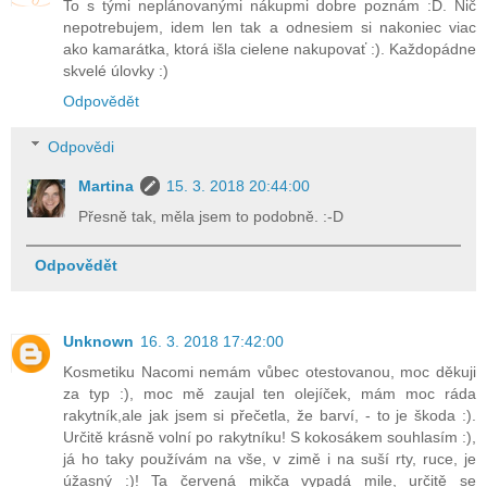
To s tými neplánovanými nákupmi dobre poznám :D. Nič
nepotrebujem, idem len tak a odnesiem si nakoniec viac
ako kamarátka, ktorá išla cielene nakupovať :). Každopádne
skvelé úlovky :)
Odpovědět
Odpovědi
Martina
15. 3. 2018 20:44:00
Přesně tak, měla jsem to podobně. :-D
Odpovědět
Unknown
16. 3. 2018 17:42:00
Kosmetiku Nacomi nemám vůbec otestovanou, moc děkuji
za typ :), moc mě zaujal ten olejíček, mám moc ráda
rakytník,ale jak jsem si přečetla, že barví, - to je škoda :).
Určitě krásně volní po rakytníku! S kokosákem souhlasím :),
já ho taky používám na vše, v zimě i na suší rty, ruce, je
úžasný :)! Ta červená mikča vypadá mile, určitě se