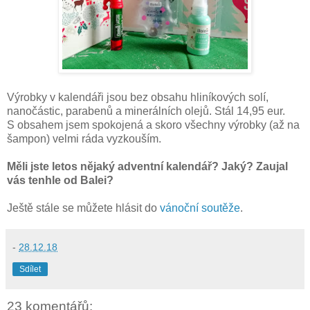
Výrobky v kalendáři jsou bez obsahu hliníkových solí,
nanočástic, parabenů a minerálních olejů. Stál 14,95 eur.
S obsahem jsem spokojená a skoro všechny výrobky (až na
šampon) velmi ráda vyzkouším.
Měli jste letos nějaký adventní kalendář? Jaký? Zaujal
vás tenhle od Balei?
Ještě stále se můžete hlásit do
vánoční soutěže
.
-
28.12.18
Sdílet
23 komentářů: