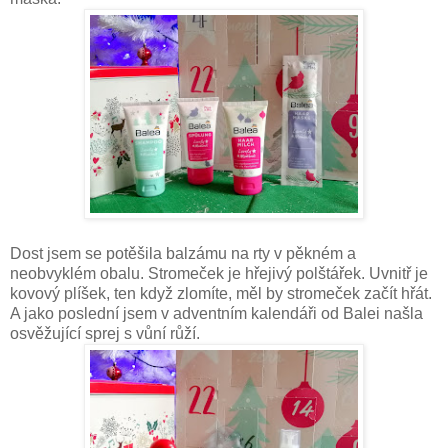
Dost jsem se potěšila balzámu na rty v pěkném a
neobvyklém obalu. Stromeček je hřejivý polštářek. Uvnitř je
kovový plíšek, ten když zlomíte, měl by stromeček začít hřát.
A jako poslední jsem v adventním kalendáři od Balei našla
osvěžující sprej s vůní růží.