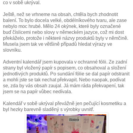
co v sobě ukrýval.
Ještě, než se vrhneme na obsah, chtěla bych zhodnotit
balení. To bylo docela velké, obdélníkového tvaru, ale zase
nebylo moc hrubé. Mělo 24 okýnek, které byly označené
buď číslicemi nebo slovy v německém jazyce, což mi dost
překáželo, protože i některé názvy produktů byly v němčině.
Musela jsem tak ve většině případů hledat výrazy ve
slovníku.
Adventní kalendář jsem kupovala v ochranné fólii. Ze zadní
strany byl vložený papír s popisem, co obsahoval a složení
jednotlivých produktů. Po sundání fólie se dal papír odstranit
a mohli jste se tak nechat překvapit. Nebo naopak, podívat
se, zda by vás obsah zaujal. Já mám ráda překvapení, tak
jsem se na papír vůbec nedívala.
Kalendář v sobě ukrýval převážně jen pečující kosmetiku a
byl hezky barevně sladěný s výrobky uvnitř.