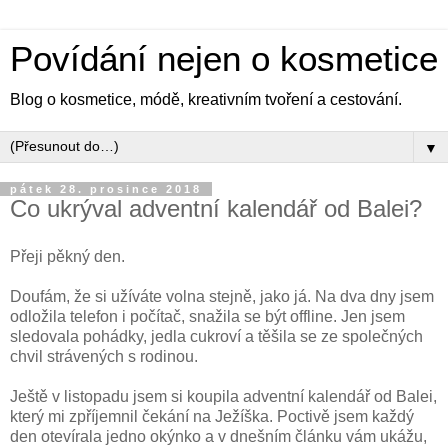
Povídání nejen o kosmetice
Blog o kosmetice, módě, kreativním tvoření a cestování.
▼
pátek 28. prosince 2018
Co ukrýval adventní kalendář od Balei?
Přeji pěkný den.
Doufám, že si užíváte volna stejně, jako já. Na dva dny jsem
odložila telefon i počítač, snažila se být offline. Jen jsem
sledovala pohádky, jedla cukroví a těšila se ze společných
chvil strávených s rodinou.
Ještě v listopadu jsem si koupila adventní kalendář od Balei,
který mi zpříjemnil čekání na Ježíška. Poctivě jsem každý
den otevírala jedno okýnko a v dnešním článku vám ukážu,