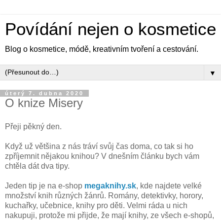
Povídání nejen o kosmetice
Blog o kosmetice, módě, kreativním tvoření a cestování.
▼
úterý 7. dubna 2020
O knize Misery
Přeji pěkný den.
Když už většina z nás tráví svůj čas doma, co tak si ho
zpříjemnit nějakou knihou? V dnešním článku bych vám
chtěla dát dva tipy.
Jeden tip je na e-shop
megaknihy.sk
, kde najdete velké
množství knih různých žánrů. Romány, detektivky, horory,
kuchařky, učebnice, knihy pro děti. Velmi ráda u nich
nakupuji, protože mi přijde, že mají knihy, ze všech e-shopů,