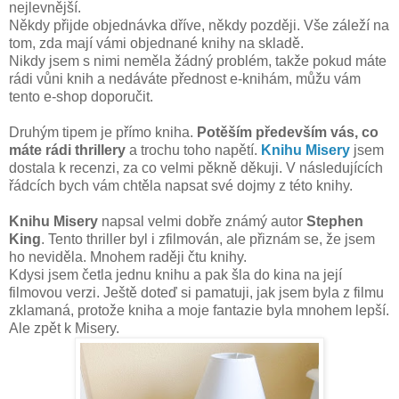
nejlevnější.
Někdy přijde objednávka dříve, někdy později. Vše záleží na
tom, zda mají vámi objednané knihy na skladě.
Nikdy jsem s nimi neměla žádný problém, takže pokud máte
rádi vůni knih a nedáváte přednost e-knihám, můžu vám
tento e-shop doporučit.
Druhým tipem je přímo kniha.
Potěším především vás, co
máte rádi thrillery
a trochu toho napětí.
Knihu Misery
jsem
dostala k recenzi, za co velmi pěkně děkuji. V následujících
řádcích bych vám chtěla napsat své dojmy z této knihy.
Knihu Misery
napsal velmi dobře známý autor
Stephen
King
. Tento thriller byl i zfilmován, ale přiznám se, že jsem
ho neviděla. Mnohem raději čtu knihy.
Kdysi jsem četla jednu knihu a pak šla do kina na její
filmovou verzi. Ještě doteď si pamatuji, jak jsem byla z filmu
zklamaná, protože kniha a moje fantazie byla mnohem lepší.
Ale zpět k Misery.