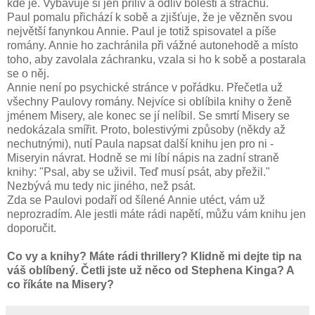
kde je. Vybavuje si jen příliv a odliv bolesti a strachu.
Paul pomalu přichází k sobě a zjišťuje, že je vězněn svou
největší fanynkou Annie. Paul je totiž spisovatel a píše
romány. Annie ho zachránila při vážné autonehodě a místo
toho, aby zavolala záchranku, vzala si ho k sobě a postarala
se o něj.
Annie není po psychické stránce v pořádku. Přečetla už
všechny Paulovy romány. Nejvíce si oblíbila knihy o ženě
jménem Misery, ale konec se jí nelíbil. Se smrtí Misery se
nedokázala smířit. Proto, bolestivými způsoby (někdy až
nechutnými), nutí Paula napsat další knihu jen pro ni -
Miseryin návrat. Hodně se mi líbí nápis na zadní straně
knihy: "Psal, aby se uživil. Teď musí psát, aby přežil."
Nezbývá mu tedy nic jiného, než psát.
Zda se Paulovi podaří od šílené Annie utéct, vám už
neprozradím. Ale jestli máte rádi napětí, můžu vám knihu jen
doporučit.
Co vy a knihy? Máte rádi thrillery? Klidně mi dejte tip na
váš oblíbený. Četli jste už něco od Stephena Kinga? A
co říkáte na Misery?