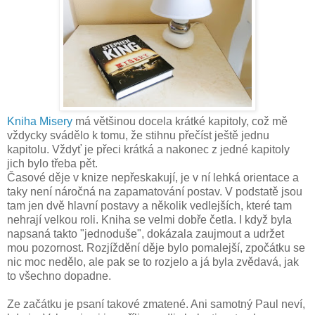
Kniha Misery
má většinou docela krátké kapitoly, což mě
vždycky svádělo k tomu, že stihnu přečíst ještě jednu
kapitolu. Vždyť je přeci krátká a nakonec z jedné kapitoly
jich bylo třeba pět.
Časové děje v knize nepřeskakují, je v ní lehká orientace a
taky není náročná na zapamatování postav. V podstatě jsou
tam jen dvě hlavní postavy a několik vedlejších, které tam
nehrají velkou roli. Kniha se velmi dobře četla. I když byla
napsaná takto "jednoduše", dokázala zaujmout a udržet
mou pozornost. Rozjíždění děje bylo pomalejší, zpočátku se
nic moc nedělo, ale pak se to rozjelo a já byla zvědavá, jak
to všechno dopadne.
Ze začátku je psaní takové zmatené. Ani samotný Paul neví,