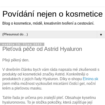
Povídání nejen o kosmetice
Blog o kosmetice, módě, kreativním tvoření a cestování.
▼
neděle 15. října 2023
Pleťová péče od Astrid Hyaluron
Přeji pěkný den.
V dnešním článku bych vám ráda napsala mé zkušenosti s
produkty od kosmetické značky Astrid. Konkrétněji o
produktech z jejich řady Hyaluron. Díky e-shopu
Elnino.sk
jsem měla možnost vyzkoušet micelární čistící gel, noční
krém a pleťovou masku.
Tahle řada je určena pro zralejší pleť. Obsahuje kyselinu
hyaluronovou. To je složka pokožky, která zajišťuje její