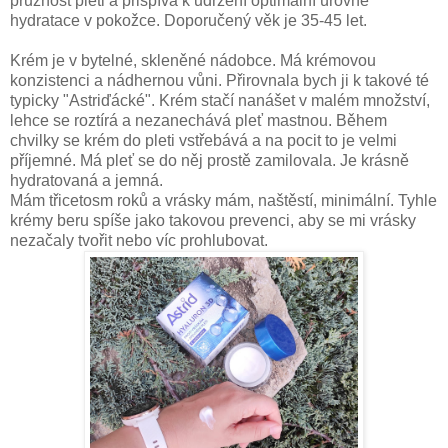
pružnost pleti a přispívá k udržení optimální úrovně
hydratace v pokožce. Doporučený věk je 35-45 let.
Krém je v bytelné, skleněné nádobce. Má krémovou
konzistenci a nádhernou vůni. Přirovnala bych ji k takové té
typicky "Astriďácké". Krém stačí nanášet v malém množství,
lehce se roztírá a nezanechává pleť mastnou. Během
chvilky se krém do pleti vstřebává a na pocit to je velmi
příjemné. Má pleť se do něj prostě zamilovala. Je krásně
hydratovaná a jemná.
Mám třicetosm roků a vrásky mám, naštěstí, minimální. Tyhle
krémy beru spíše jako takovou prevenci, aby se mi vrásky
nezačaly tvořit nebo víc prohlubovat.