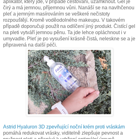
aplikátor, který jde, v případě cestování, uzamknout. Gel je
čirý a má jemnou, příjemnou vůni. Nanáší se na navlhčenou
pleť a jemným masírováním se veškeré nečistoty
rozpouštějí. Kromě voděodolného makeupu. V takovém
případě doporučuji použít na odlíčení jiný produkt. Čistící gel
na pleti vytváří jemnou pěnu. Ta jde lehce opláchnout i v
umyvadle. Pleť je po vysušení krásně čistá, neleskne se a je
připravená na další péči.
Astrid Hyaluron 3D zpevňující noční krém proti vráskám
pomáhá redukovat vrásky, viditelně zlepšuje pevnost a