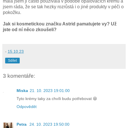
malá jsem ji často používala v podobě opalovacích krémů a
jsem ráda, že se tak hezky rozrůstá i o jiné produkty v péči o
pokožku.
Jak si kosmetickou značku Astrid pamatujete vy? Už
jste od ní něco zkoušeli?
-
15.10.23
Sdílet
3 komentáře:
Miska
21. 10. 2023 19:01:00
Tyto krémy taky za chvíli budu potřebovat 😆
Odpovědět
Petra
24. 10. 2023 19:50:00