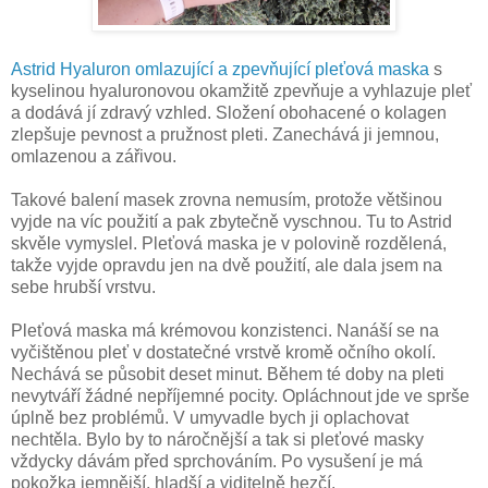
Astrid Hyaluron omlazující a zpevňující pleťová maska
s
kyselinou hyaluronovou okamžitě zpevňuje a vyhlazuje pleť
a dodává jí zdravý vzhled. Složení obohacené o kolagen
zlepšuje pevnost a pružnost pleti. Zanechává ji jemnou,
omlazenou a zářivou.
Takové balení masek zrovna nemusím, protože většinou
vyjde na víc použití a pak zbytečně vyschnou. Tu to Astrid
skvěle vymyslel. Pleťová maska je v polovině rozdělená,
takže vyjde opravdu jen na dvě použití, ale dala jsem na
sebe hrubší vrstvu.
Pleťová maska má krémovou konzistenci. Nanáší se na
vyčištěnou pleť v dostatečné vrstvě kromě očního okolí.
Nechává se působit deset minut. Během té doby na pleti
nevytváří žádné nepříjemné pocity. Opláchnout jde ve sprše
úplně bez problémů. V umyvadle bych ji oplachovat
nechtěla. Bylo by to náročnější a tak si pleťové masky
vždycky dávám před sprchováním. Po vysušení je má
pokožka jemnější, hladší a viditelně hezčí.