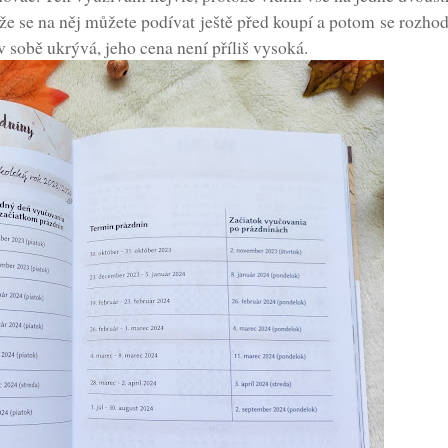
e se na něj můžete podívat ještě před koupí a potom se rozhodn
 v sobě ukrývá, jeho cena není příliš vysoká.