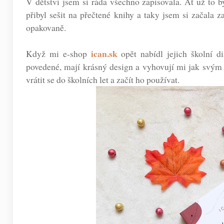
V dětství jsem si ráda všechno zapisovala. Ať už to b
přibyl sešit na přečtené knihy a taky jsem si začala 
opakovaně.
ican.sk
Když mi e-shop
opět nabídl jejich školní di
povedené, mají krásný design a vyhovují mi jak svým o
vrátit se do školních let a začít ho používat.