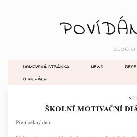
POVÍDÁ
BLOG O
domovská stránka
news
rece
o knihách
NE
ŠKOLNÍ MOTIVAČNÍ DI
Přeji pěkný den.