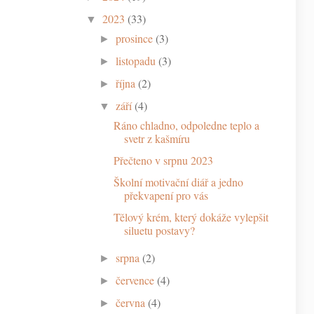
2023
(33)
▼
prosince
(3)
►
listopadu
(3)
►
října
(2)
►
září
(4)
▼
Ráno chladno, odpoledne teplo a
svetr z kašmíru
Přečteno v srpnu 2023
Školní motivační diář a jedno
překvapení pro vás
Tělový krém, který dokáže vylepšit
siluetu postavy?
srpna
(2)
►
července
(4)
►
června
(4)
►