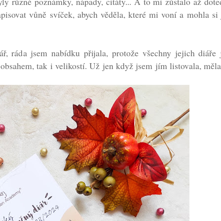
yly různé poznámky, nápady, citáty... A to mi zůstalo až dote
zapisovat vůně svíček, abych věděla, které mi voní a mohla si
ář, ráda jsem nabídku přijala, protože všechny jejich diáře
bsahem, tak i velikostí. Už jen když jsem jím listovala, měl