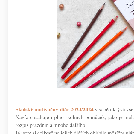
Školský motivačný diár 2023/2024
v sobě ukrývá vše,
Navíc obsahuje i plno školních pomůcek, jako je malá
rozpis prázdnin a mnoho dalšího.
Já jsem si celkově na jejich diářích oblíbila měsíční p