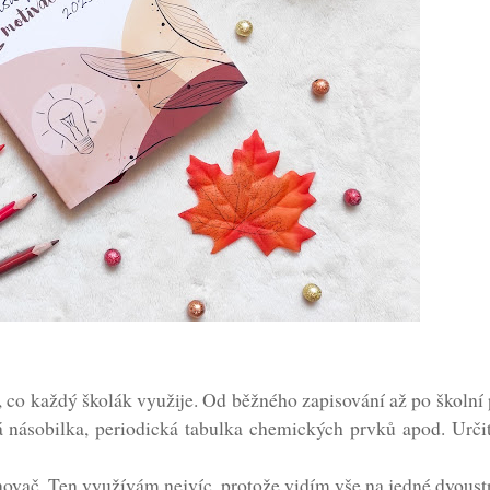
 co každý školák využije. Od běžného zapisování až po školn
 násobilka, periodická tabulka chemických prvků apod. Určit
lánovač. Ten využívám nejvíc, protože vidím vše na jedné dvous